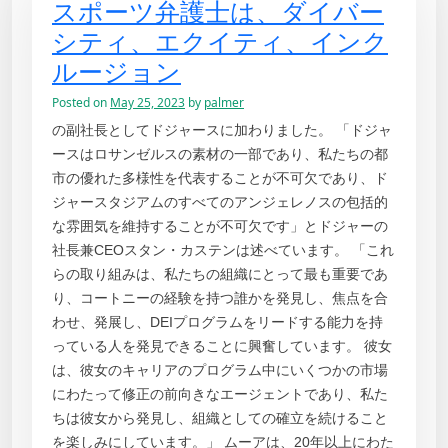
スポーツ弁護士は、ダイバー
シティ、エクイティ、インク
ルージョン
Posted on
May 25, 2023
by
palmer
の副社長としてドジャースに加わりました。 「ドジャ
ースはロサンゼルスの素材の一部であり、私たちの都
市の優れた多様性を代表することが不可欠であり、ド
ジャースタジアムのすべてのアンジェレノスの包括的
な雰囲気を維持することが不可欠です」とドジャーの
社長兼CEOスタン・カステンは述べています。 「これ
らの取り組みは、私たちの組織にとって最も重要であ
り、コートニーの経験を持つ誰かを発見し、焦点を合
わせ、発展し、DEIプログラムをリードする能力を持
っている人を発見できることに興奮しています。 彼女
は、彼女のキャリアのプログラム中にいくつかの市場
にわたって修正の前向きなエージェントであり、私た
ちは彼女から発見し、組織としての確立を続けること
を楽しみにしています。」 ムーアは、20年以上にわた