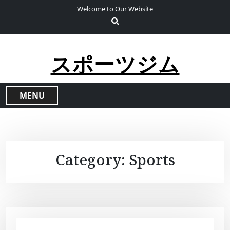
S
Welcome to Our Website
k
i
p
t
スポーツジム
o
c
o
MENU
n
t
e
n
t
Category:
Sports