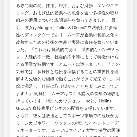
る専門職の間、採用、維持、および財務、エンジニア
リング、および法的産業への包含を含む多様性の取り
組みの適用について説明責任を負ってきました。 最
近、彼女はMunger、Tolles＆Olsonの立法会社に多様
性のディレクターであり、ムーアが企業の包摂文化を
改善するための技術の生産と実装に責任を負っていま
した。 「これらは挑戦的であり、世界的なパンデミッ
ク、人種的不一致、社会的不平等によって特徴付けら
れる困難な時期です」とムーアは述べました。 「この
気候では、多様性と包摂を増幅することの重要性を理
解する先駆的な組織で働くことができて光栄です。 同
僚に満足し、仕事に取り掛かることを楽しみにしてい
ます！」 同様に、ムーアはスキル購入の長年の経験を
持っています。特別なカウンセル、Incと、Hollins
Groupが直接雇用ビジネスの配置を支援しています。
さらに、彼女は放送としてスポーツ市場での経験があ
り、シカゴホワイトソックスの特別なイベントコーデ
ィネーターです。 ムーアはマイアミ大学で法学の医師