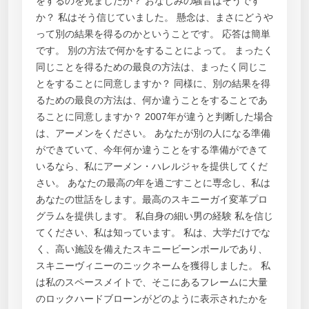
をするのを見ましたか？ おなじみの騒音はそうです
か？ 私はそう信じていました。 懸念は、まさにどうや
って別の結果を得るのかということです。 応答は簡単
です。 別の方法で何かをすることによって。 まったく
同じことを得るための最良の方法は、まったく同じこ
とをすることに同意しますか？ 同様に、別の結果を得
るための最良の方法は、何か違うことをすることであ
ることに同意しますか？ 2007年が違うと判断した場合
は、アーメンをください。 あなたが別の人になる準備
ができていて、今年何か違うことをする準備ができて
いるなら、私にアーメン・ハレルジャを提供してくだ
さい。 あなたの最高の年を過ごすことに専念し、私は
あなたの世話をします。最高のスキニーガイ変革プロ
グラムを提供します。 私自身の細い男の経験 私を信じ
てください、私は知っています。 私は、大学だけでな
く、高い施設を備えたスキニービーンポールであり、
スキニーヴィニーのニックネームを獲得しました。 私
は私のスペースメイトで、そこにあるフレームに大量
のロックハードブローンがどのように表示されたかを