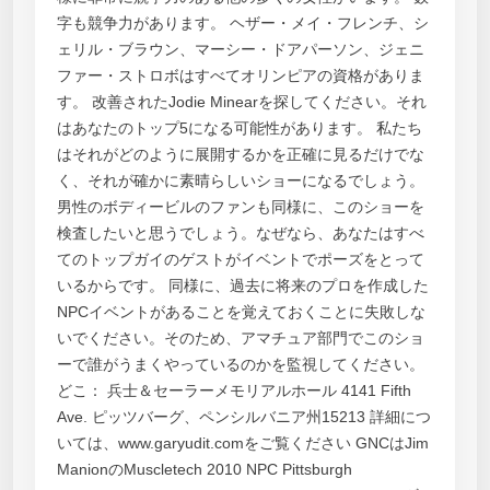
字も競争力があります。 ヘザー・メイ・フレンチ、シ
ェリル・ブラウン、マーシー・ドアパーソン、ジェニ
ファー・ストロボはすべてオリンピアの資格がありま
す。 改善されたJodie Minearを探してください。それ
はあなたのトップ5になる可能性があります。 私たち
はそれがどのように展開するかを正確に見るだけでな
く、それが確かに素晴らしいショーになるでしょう。
男性のボディービルのファンも同様に、このショーを
検査したいと思うでしょう。なぜなら、あなたはすべ
てのトップガイのゲストがイベントでポーズをとって
いるからです。 同様に、過去に将来のプロを作成した
NPCイベントがあることを覚えておくことに失敗しな
いでください。そのため、アマチュア部門でこのショ
ーで誰がうまくやっているのかを監視してください。
どこ： 兵士＆セーラーメモリアルホール 4141 Fifth
Ave. ピッツバーグ、ペンシルバニア州15213 詳細につ
いては、www.garyudit.comをご覧ください GNCはJim
ManionのMuscletech 2010 NPC Pittsburgh