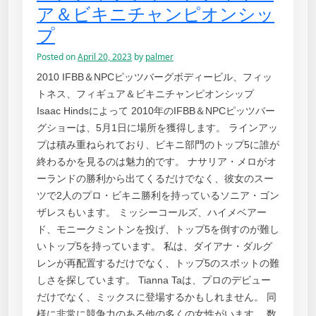
ア＆ビキニチャンピオンシッ
プ
Posted on
April 20, 2023
by
palmer
2010 IFBB＆NPCピッツバーグボディービル、フィッ
トネス、フィギュア＆ビキニチャンピオンシップ
Isaac Hindsによって 2010年のIFBB＆NPCピッツバー
グショーは、5月1日に場所を獲得します。 ラインアッ
プは積み重ねられており、ビキニ部門のトップ5に誰が
終わるかを見るのは魅力的です。 ナサリア・メロがオ
ーランドの勝利から出てくるだけでなく、彼女のスー
ツで2人のプロ・ビキニ勝利を持っているソニア・ゴン
ザレスもいます。 ミッシーコールズ、ハイメベアー
ド、モニークミントンを投げ、トップ5を倒すのが難し
いトップ5を持っています。 私は、ダイアナ・ダルグ
レンが再配置するだけでなく、トップ5のスポットの難
しさを探しています。 Tianna Taは、プロのデビュー
だけでなく、ミックスに登場するかもしれません。 同
様に非常に競争力のある他の多くの女性がいます。 数