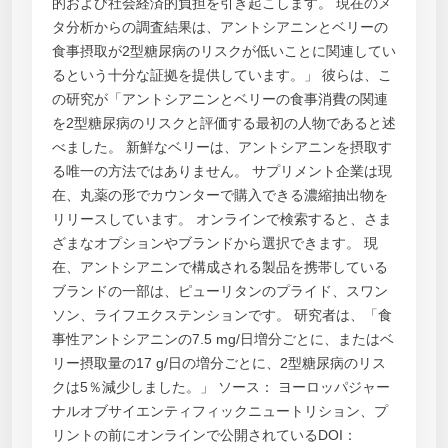
的および社会経済的負担を引き起こします。 現在のメ
タ分析からの調査結果は、アントシアニンとベリーの
食事摂取が2型糖尿病のリスクが低いことに関連してい
るという十分な証拠を提供しています。」 彼らは、こ
の研究が「アントシアニンとベリーの食事消費の関連
を2型糖尿病のリスクと評価する最初の人物であると述
べました。 新鮮なベリーは、アントシアニンを摂取す
る唯一の方法ではありません。 サプリメント企業は現
在、丸薬の形でカウンターで購入できる濃縮抽出物を
リリースしています。 オンラインで検索すると、さま
ざまなオプションやブランドから選択できます。 現
在、アントシアニンで構成される製品を携帯している
ブランドの一部は、ピューリタンのプライド、スワン
ソン、ライフエクステンションです。 研究者は、「食
事性アントシアニンの7.5 mg/日増分ごとに、またはベ
リー摂取量の17 g/日の増分ごとに、2型糖尿病のリス
クは5％減少しました。」 ソース： ヨーロッパジャー
ナルオブサイエンティフィックニュートリション、プ
リントの前にオンラインで公開されているDOI：