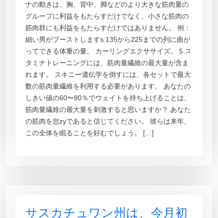
ナの動きは、胸、背中、脚などのより大きな筋肉量の
グループに利益をもたらすだけでなく、小さな筋肉の
筋肉群にも利益をもたらすだけではありません。 例：
細い男がブーストしますs 135から225までの列に曲が
ってできる体重の量。 カーリングエクササイズ。 5.ス
タミナトレーニングには、筋肉量繊維の最大量が含ま
れます。 スキニー遺伝学を倒すには、各セットで最大
数の筋肉量繊維を利用する必要があります。 あなたの
しきい値の60〜80％でウェイトを持ち上げることは、
筋肉量繊維の最大量を刺激すると思いますか？ あなた
の筋肉を怠zyであると信じてください。 彼らは来年、
この全体を眠ることを好むでしょう。 […]
サスカチュワン州は、今月初