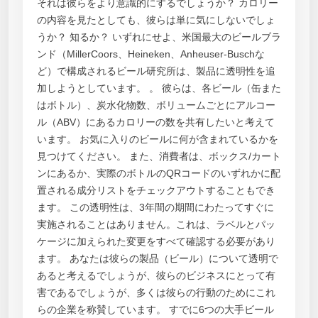
それは彼らをより意識的にするでしょうか？ カロリー
の内容を見たとしても、彼らは単に気にしないでしょ
うか？ 知るか？ いずれにせよ、米国最大のビールブラ
ンド（MillerCoors、Heineken、Anheuser-Buschな
ど）で構成されるビール研究所は、製品に透明性を追
加しようとしています。 。 彼らは、各ビール（缶また
はボトル）、炭水化物数、ボリュームごとにアルコー
ル（ABV）にあるカロリーの数を共有したいと考えて
います。 お気に入りのビールに何が含まれているかを
見つけてください。 また、消費者は、ボックス/カート
ンにあるか、実際のボトルのQRコードのいずれかに配
置される成分リストをチェックアウトすることもでき
ます。 この透明性は、3年間の期間にわたってすぐに
実施されることはありません。これは、ラベルとパッ
ケージに加えられた変更をすべて確認する必要があり
ます。 あなたは彼らの製品（ビール）について透明で
あると考えるでしょうが、彼らのビジネスにとって有
害であるでしょうが、多くは彼らの行動のためにこれ
らの企業を称賛しています。 すでに6つの大手ビール