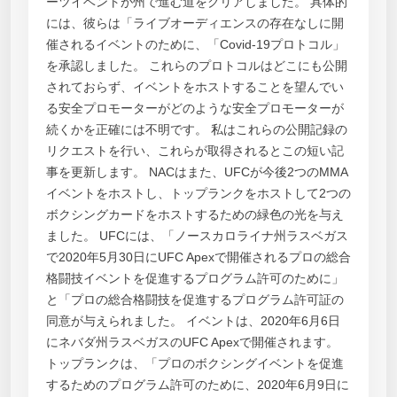
ーツイベントが州で進む道をクリアしました。 具体的
には、彼らは「ライブオーディエンスの存在なしに開
催されるイベントのために、「Covid-19プロトコル」
を承認しました。 これらのプロトコルはどこにも公開
されておらず、イベントをホストすることを望んでい
る安全プロモーターがどのような安全プロモーターが
続くかを正確には不明です。 私はこれらの公開記録の
リクエストを行い、これらが取得されるとこの短い記
事を更新します。 NACはまた、UFCが今後2つのMMA
イベントをホストし、トップランクをホストして2つの
ボクシングカードをホストするための緑色の光を与え
ました。 UFCには、「ノースカロライナ州ラスベガス
で2020年5月30日にUFC Apexで開催されるプロの総合
格闘技イベントを促進するプログラム許可のために」
と「プロの総合格闘技を促進するプログラム許可証の
同意が与えられました。 イベントは、2020年6月6日
にネバダ州ラスベガスのUFC Apexで開催されます。
トップランクは、「プロのボクシングイベントを促進
するためのプログラム許可のために、2020年6月9日に