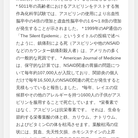
* 5011年の高齢者におけるアスピリンをテストする無
作為化科学試験では、アスピリンの使用により出血性
脳卒中の4倍の増加と虚血性脳卒中の1.6〜1.8倍の増加
が発生することが示されました。 * 1999年のAP通信の
「The Silent Epidemic」というタイトルの投稿で述べ
たように、鎮痛剤による死（アスピリンや他のNSAID
などのカウンター鎮痛剤殺人者）は、アメリカの多く
の一般的な死因です。 * American Journal of Medicine
は、保守的な計算では、NSAID関連の胃腸の問題につ
いて毎年約107,000人が入院しており、関節炎の個人
だけで毎年16,500人のNSAID関連の死亡が発生すると
見積もっていると報告しました。 *毎年、レイエの症
候群やその他のアレルギーを持つ1600人の子供がアス
ピリンを服用することで死亡しています。 *栄養素で
はなく、アスピリンは抗栄養素です。 それは、生命を
節約する栄養葉酸の体と鉄、カリウム、ナトリウム、
およびビタミンCの体を枯渇させます。葉酸枯渇の症
状には、貧血、先天性欠損、ホモシステインの上昇