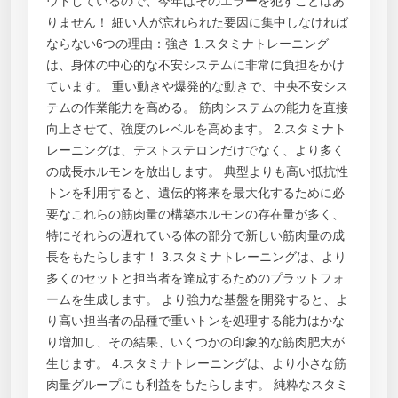
ウトしているので、今年はそのエラーを犯すことはあ
りません！ 細い人が忘れられた要因に集中しなければ
ならない6つの理由：強さ 1.スタミナトレーニング
は、身体の中心的な不安システムに非常に負担をかけ
ています。 重い動きや爆発的な動きで、中央不安シス
テムの作業能力を高める。 筋肉システムの能力を直接
向上させて、強度のレベルを高めます。 2.スタミナト
レーニングは、テストステロンだけでなく、より多く
の成長ホルモンを放出します。 典型よりも高い抵抗性
トンを利用すると、遺伝的将来を最大化するために必
要なこれらの筋肉量の構築ホルモンの存在量が多く、
特にそれらの遅れている体の部分で新しい筋肉量の成
長をもたらします！ 3.スタミナトレーニングは、より
多くのセットと担当者を達成するためのプラットフォ
ームを生成します。 より強力な基盤を開発すると、よ
り高い担当者の品種で重いトンを処理する能力はかな
り増加し、その結果、いくつかの印象的な筋肉肥大が
生じます。 4.スタミナトレーニングは、より小さな筋
肉量グループにも利益をもたらします。 純粋なスタミ