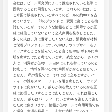
会社は、ビール研究所によって推進されている基準に
固執することに同意しています。 これらの6社は、こ
こ米国で販売されているすべてのビールの約80％を占
めています。 一部のブランドは、変更に従うことを検
討しているが、そのような情報をどこに開示するか正
確に確信していないという公式声明を発表しました。
多くの人は、真に遵守したくない人は、消費者が材料
と栄養プロファイルについて学び、ウェブサイトをチ
ェックすることを望んでいると言う缶や缶/ボトルに声
明を出すだけだと考えています。 残念ながら、多くの
人は、消費者が缶/ボトル自体にそれを持っているのと
比較して、情報を調べるのに時間がかかると信じてい
ません。 私の意見では、それは役に立ちますが、パー
ティーの誰もスマートフォンを引き出したり、ウェブ
サイトに向かいたり、彼らが何を飲んでいるのかを正
確に把握したりすることはありません。 それは起こり
ません。 彼らはパーティーにいますoRを楽しんで楽し
むために集まります。 情報が缶/ボトルで利用可能であ
る場合、生活を容易にし、非常に透明にするでしょ