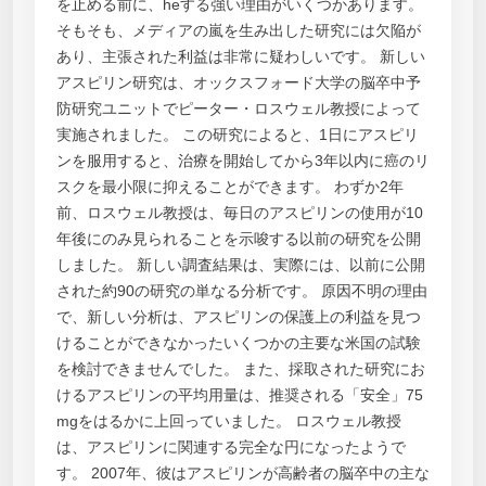
を止める前に、heする強い理由がいくつかあります。
そもそも、メディアの嵐を生み出した研究には欠陥が
あり、主張された利益は非常に疑わしいです。 新しい
アスピリン研究は、オックスフォード大学の脳卒中予
防研究ユニットでピーター・ロスウェル教授によって
実施されました。 この研究によると、1日にアスピリ
ンを服用すると、治療を開始してから3年以内に癌のリ
スクを最小限に抑えることができます。 わずか2年
前、ロスウェル教授は、毎日のアスピリンの使用が10
年後にのみ見られることを示唆する以前の研究を公開
しました。 新しい調査結果は、実際には、以前に公開
された約90の研究の単なる分析です。 原因不明の理由
で、新しい分析は、アスピリンの保護上の利益を見つ
けることができなかったいくつかの主要な米国の試験
を検討できませんでした。 また、採取された研究にお
けるアスピリンの平均用量は、推奨される「安全」75
mgをはるかに上回っていました。 ロスウェル教授
は、アスピリンに関連する完全な円になったようで
す。 2007年、彼はアスピリンが高齢者の脳卒中の主な