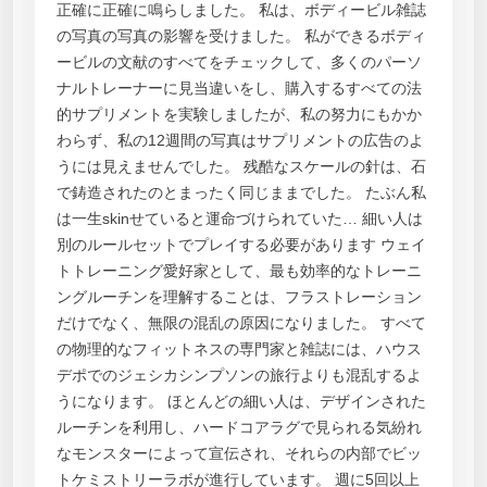
正確に正確に鳴らしました。 私は、ボディービル雑誌
の写真の写真の影響を受けました。 私ができるボディ
ービルの文献のすべてをチェックして、多くのパーソ
ナルトレーナーに見当違いをし、購入するすべての法
的サプリメントを実験しましたが、私の努力にもかか
わらず、私の12週間の写真はサプリメントの広告のよ
うには見えませんでした。 残酷なスケールの針は、石
で鋳造されたのとまったく同じままでした。 たぶん私
は一生skinせていると運命づけられていた… 細い人は
別のルールセットでプレイする必要があります ウェイ
トトレーニング愛好家として、最も効率的なトレーニ
ングルーチンを理解することは、フラストレーション
だけでなく、無限の混乱の原因になりました。 すべて
の物理的なフィットネスの専門家と雑誌には、ハウス
デポでのジェシカシンプソンの旅行よりも混乱するよ
うになります。 ほとんどの細い人は、デザインされた
ルーチンを利用し、ハードコアラグで見られる気紛れ
なモンスターによって宣伝され、それらの内部でビッ
トケミストリーラボが進行しています。 週に5回以上