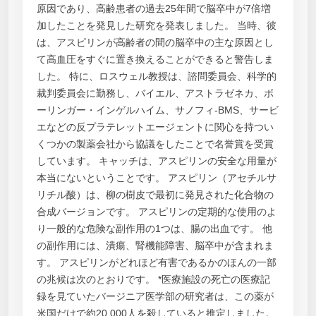
原因であり、高齢患者の過去25年間で脳卒中が7倍増
加したことを発見した研究を発表しました。 当時、彼
は、アスピリンが高齢者の間の脳卒中の主な原因とし
て高血圧をすぐに置き換えることができると警告しま
した。 特に、ロスウェル教授は、諮問委員会、科学的
裁判委員会に勤務し、バイエル、アストラゼネカ、ボ
ーリンガー・インゲルハイム、サノフィ-BMS、サービ
エなどの反プラテレットエージェントに関心を持つい
くつかの製薬会社から協議をしたことで名誉賞を受賞
しています。 キャッチは、アスピリンの安全な用量が
本当にないということです。 アスピリン（アセチルサ
リチル酸）は、柳の樹皮で最初に発見された化合物の
合成バージョンです。 アスピリンの定期的な使用のよ
り一般的な危険な副作用の1つは、腸の出血です。 他
の副作用には、潰瘍、腎機能障害、脳卒中が含まれま
す。 アスピリンがどれほど有害であるかのほんの一部
の兆候は次のとおりです。 *医療施設の死亡の医療記
録を見ていたバージニア医学部の研究者は、この薬が
米国だけで約20,000人を殺していると推定しました。