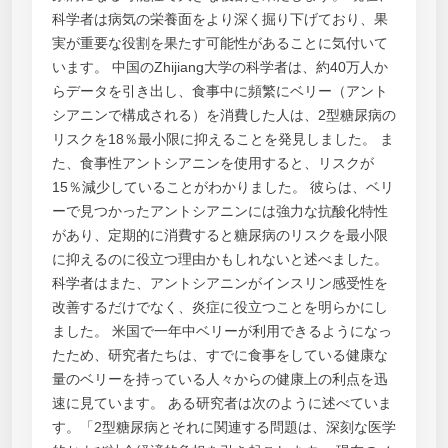
科学者は病気の栄養面をより深く掘り下げており、果
実が重要な役割を果たす可能性があることに気付いて
います。 中国のZhijiang大学の科学者は、約40万人か
らデータを引き出し、食事中に頻繁にベリー（アント
シアニンで構成される）を消費した人は、2型糖尿病の
リスクを18％最小限に抑えることを発見しました。 ま
た、食事性アントシアニンを使用すると、リスクが
15％減少していることがわかりました。 彼らは、ベリ
ーで見つかったアントシアニンには強力な抗酸化特性
があり、定期的に消費すると糖尿病のリスクを最小限
に抑えるのに役立つ理由かもしれないと述べました。
科学者はまた、アントシアニンがインスリン感受性を
改善するだけでなく、炎症に役立つことを明らかにし
ました。 米国で一年中ベリーが利用できるようになっ
たため、研究者たちは、すでに食事をしている健康な
量のベリーを持っている人々からの健康上の利点を迅
速に見ています。 ある研究者は次のように述べていま
す。「2型糖尿病とそれに関連する問題は、深刻な医学