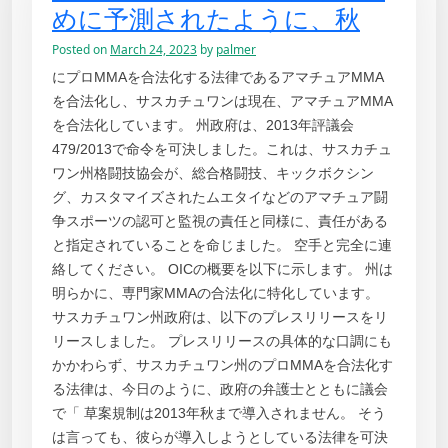
めに予測されたように、秋
Posted on
March 24, 2023
by
palmer
にプロMMAを合法化する法律であるアマチュアMMA
を合法化し、サスカチュワンは現在、アマチュアMMA
を合法化しています。 州政府は、2013年評議会
479/2013で命令を可決しました。これは、サスカチュ
ワン州格闘技協会が、総合格闘技、キックボクシン
グ、カスタマイズされたムエタイなどのアマチュア闘
争スポーツの認可と監視の責任と同様に、責任がある
と指定されていることを命じました。 空手と完全に連
絡してください。 OICの概要を以下に示します。 州は
明らかに、専門家MMAの合法化に特化しています。
サスカチュワン州政府は、以下のプレスリリースをリ
リースしました。 プレスリリースの具体的な口調にも
かかわらず、サスカチュワン州のプロMMAを合法化す
る法律は、今日のように、政府の弁護士とともに議会
で「 草案規制は2013年秋まで導入されません。 そう
は言っても、彼らが導入しようとしている法律を可決