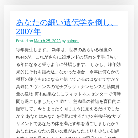
あなたの細い遺伝学を倒し、
2007年
Posted on
March 25, 2023
by
palmer
毎年発生します。 新年は、世界のあらゆる極度の
twerpが、これがさらに20ポンドの筋肉を平手打ちす
る年になると誓うように登場します。 しかし、昨年効
果的にそれを詰め込まなかった場合、今年は何らかの
種類の違うものになると信じているのはなぜですか？
真剣に？ヴィンスの電子ブック：ナンセンスな筋肉質
量の建物 何も結果なしにフィットネスセンターで何時
間も過ごしましたか？ 昨年、筋肉量の雑誌を盲目的に
順守して、今とまったく同じように見えるだけでした
か？ あなたはあなたを病気にするだけの神秘的なサプ
リメントであなたの体を満たす年を過ごしましたか？
あなたはあなたの良い友達があなたよりも少ない訓練