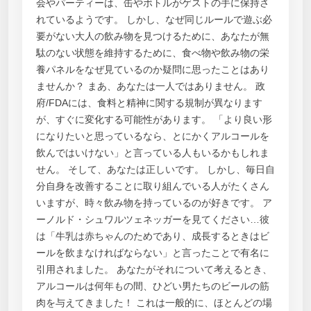
会やパーティーは、缶やボトルがゲストの手に保持さ
れているようです。 しかし、なぜ同じルールで遊ぶ必
要がない大人の飲み物を見つけるために、あなたが無
駄のない状態を維持するために、食べ物や飲み物の栄
養パネルをなぜ見ているのか疑問に思ったことはあり
ませんか？ まあ、あなたは一人ではありません。 政
府/FDAには、食料と精神に関する規制が異なります
が、すぐに変化する可能性があります。 「より良い形
になりたいと思っているなら、とにかくアルコールを
飲んではいけない」と言っている人もいるかもしれま
せん。 そして、あなたは正しいです。 しかし、毎日自
分自身を改善することに取り組んでいる人がたくさん
いますが、時々飲み物を持っているのが好きです。 ア
ーノルド・シュワルツェネッガーを見てください…彼
は「牛乳は赤ちゃんのためであり、成長するときはビ
ールを飲まなければならない」と言ったことで有名に
引用されました。 あなたがそれについて考えるとき、
アルコールは何年もの間、ひどい男たちのビールの筋
肉を与えてきました！ これは一般的に、ほとんどの場