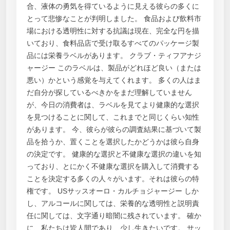
合、液体の勇気を得ているように見える彼らの多くに
とって悲惨なことが判明しました。 食品および飲料市
場における透明性に対する抗議は現在、完全な円を描
いており、食料品店で受け取るすべてのパッケージ製
品には栄養ラベルがあります。 クラブ・ティフアナジ
ャージー このラベルは、製品がどれほど良い（または
悪い）かという感覚を与えてくれます。 多くの人はま
だ自分が探しているべきかをまだ理解していません
が、今日の消費者は、ラベルを見てより健康的な選択
を見つけることに関して、これまでと同じくらい知性
があります。 今、彼らが彼らの調査結果に基づいて製
品を拾うか、置くことを選択したかどうかは彼ら自身
の決定です。 健康的な選択と不健康な選択の違いを知
っており、とにかく不健康な選択を購入して消費する
ことを決定する多くの人々がいます。それは彼らの特
権です。 USサッスオーロ・カルチョジャージー しか
し、アルコールに関しては、栄養的な透明性と説明責
任に関しては、文字通り暗闇に残されています。 確か
に、私たちは皆人間であり、少し生きたいです。 サッ