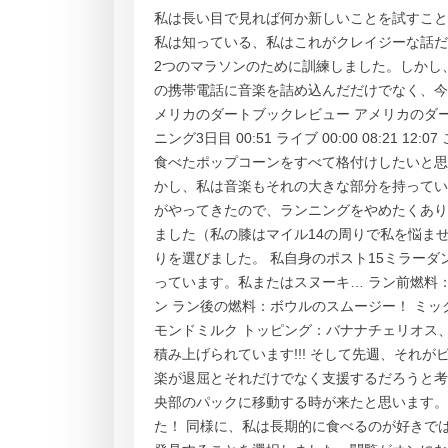
私は長い目で見れば何か新しいことを試すこと
私は知っている、私はこれがクレイジーな話だ
2つのマラソンのために訓練しました。しかし
の携帯電話に音楽を詰め込んだだけでなく、今
メリカのダートブックレビュー アメリカのダート
ニング3日目 00:51 ライブ 00:00 08:2
食べたポップコーンをすべて格付けしたいと思
かし、私は音楽もそれの大きな部分を持ってい
がやってきたので、ランニングをやめたくあり
ました（私の膝はマイル14の周りで私を悩ま
りを選びました。 私自身のポスト15ミラーダ
っています。私またはスヌーキ… ラン前燃料
ン ラン後の燃料：ボウルのスムージー！ ミ
モンドミルク トッピング：バナナチェリオス
積み上げられています!!! そして先週、それ
楽が退屈とそれだけでなく支援するだろうと考え
央部のパックに移動する時が来たと思います。
た！ 同様に、私は長期的に食べるのが好きで