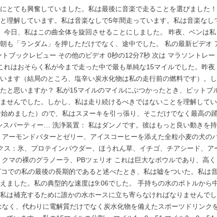
にとても興奮していました。私は最後に音楽で走ることを選びました！
と理解しています。私は音楽なしで5年間走っています。私は音楽なし
、今日、私はこの曲全体を旋回させることにしました。 昨夜、ベンは私
朝も「ランダム」を押しただけでなく、途中でした。 私の最新ビデオ 
ブックレビュー その他のビデオ 0秒の12分7秒 次は マラソントレー
1 12:07 これはおそらく私が今まで走った中で最も単純な15マイルでした。昨夜
います（結局のところ、塩辛い炭水化物は私の走行前の燃料です）。し
たと思いますか？ 私が15マイルのマイルにぶつかったとき、ピットブ
ませんでした。しかし、私は走り続けるべきではないことを理解してい
せ始めました）ので、私はスヌーキを引っ張り、そこだけでなく最高の
ンスパーティー… 洗浄装置： 私はダンノです。彼はもっと良い動きを持
：アーモンドバターとゼリー、アイスコーヒーを添えた全粒小麦の犬の
ックス：氷、プロテインパウダー、ほうれん草、イチゴ、チアシード、ア
、クマの裸のグラノーラ、PBツェリオ これは巨大なボウルであり、高く
がピコでの私の最後の長期的であると述べたとき、私は嘘をついた。私は
ました。私の典型的な速度は9:06でした。 手持ちの水のボトルから
私は補充するために誰かの水ホースに立ち寄らなければなりませんでし
はなく、代わりに電解質だけでなく炭水化物を備えたスポーツドリンク