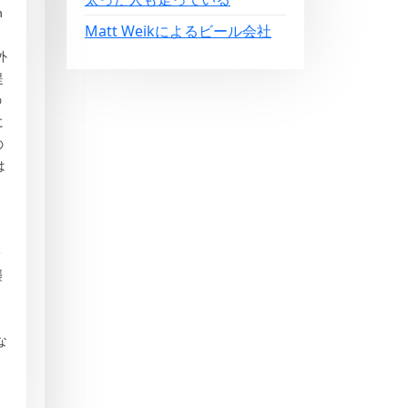
n
Matt Weikによるビール会社
外
提
の
に
の
は
。
レ
襲
す
な