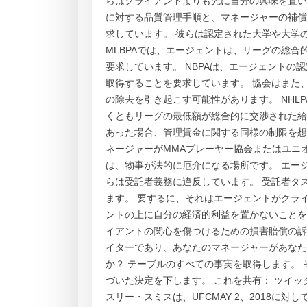
らはクライアントよりも先に自分の興味を置い
に対する品質管理手順と、マネージャーの補償に
求しています。 彼らは認定された大学や大学
MLBPAでは、エージェントは、リーグの総
要求しています。 NBPAは、エージェント
取得することを要求しています。 協会はまた
の除去を引き起こす可能性があります。 NH
くともリーグの最低額が総合的に交渉された給
あった場合、管理賃金に関する同様の制限を想
ネージャーがMMAプレーヤー協会またはユニ
は、物事が法的に厄介になる場所です。 エー
らは受託者義務に違反しています。 受託者タ
ます。 要するに、それはエージェントがクラ
ントの上に自分の経済的利益を置かないことを
イアントの関心を傷つけるための損害賠償の訴
イターであり、あなたのマネージャーがあなた
か？ テーブルのすべての事実を取得します。
づいた決定を下します。 これを共有： ツイッ
スリー・スミスは、UFCMAY 2、2018に対し