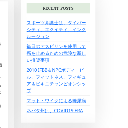
RECENT POSTS
スポーツ弁護士は、ダイバー
シティ、エクイティ、インク
カ
ルージョン
最
毎日のアスピリンを使用して
癌を止めるための危険な新し
い推奨事項
活
2010 IFBB＆NPCボディービ
ル、フィットネス、フィギュ
す
ア＆ビキニチャンピオンシッ
め
プ
は
マット・ワイクによる糖尿病
時
ネバダ州は、COVID19 ERA
リ
ら
し