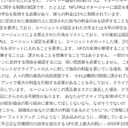
ているかもしれません。 プレイヤー協会の特徴の1つは、マネージャー
関する制限の賦課です。 たとえば、NFLPAはマネージャーに認定を
の学位を取得する必要があり、彼らの料金は3％に制限されています。
合的に交渉された最低額の上に交渉された給与の料金のみを請求すること
の認定を要求しており、エージェントが認定された大学または大学の学位を
、エージェントによる禁止された行為をリストしており、その違反は認
LPAは、エージェント認定を必要とし、エージェントがカットした後、少
与をポケットに入れることを要求します。 UFCの名簿が整理すること
像することは、課されることを想像することではありません。 一部の
オンに反対する理由を確認するには、深い思想家を必要としません。 こ
ジェントがクライアントの人々に対して独自の利益を置いている場合、
スクは、人々の間の最高の法的課題です。 それは機関の関係に課されて
イアントで最大の利益を行動する必要があることを示しており、クライ
示しています。 エージェントがこの受託者タスクに違反した場合、ク
訟にさらされる可能性があります。 あなたがアクティブな名簿UFCフ
が組合/協会の取り組みに参加してほしくないなら、なぜそうでないの
 そこから、組織化があなたの最大の利益であるかどうかについて情報に
ター フェイスブック このような： 読み込みのように… 関連している レ
て不公正な労働慣行の請求を提出する UFC史上最大の戦い – 2015年10