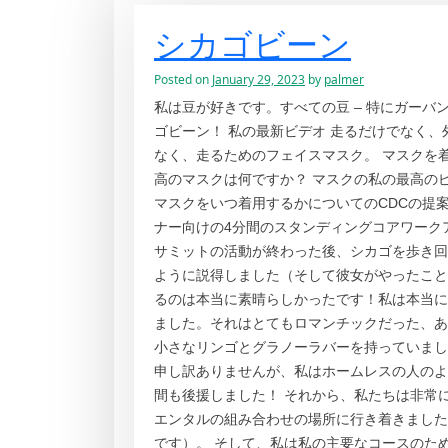
シカゴビーン
Posted on
January 29, 2023
by
palmer
私は豆が好きです。すべての豆 – 特にガーバ
ゴビーン！ 私の最新ビデオ 走るだけでなく
なく、走るためのフェイスマスク。 マスクを
高のマスクは何ですか？ マスクの私の最高のピ
マスクをいつ着用するかについてのCDCの提案。 ru
ナー向けの4分間のスタンディングコアワークアウト 0
サミットの活動が終わった後、シカゴを歩き回
ように説得しました（そして彼女がやったこと
るのは本当に素晴らしかったです！私は本当に
ました。それはとてもロマンチックだった、あ
小さなリンゴとグラノーラバーを持っていました
申し訳ありませんが、私はホームレスの人のよ
間も後援しました！ それから、私たちは非常
エンタルの組み合わせの場所に行き着きました
です）。 そして、私は私の主要なコースのた