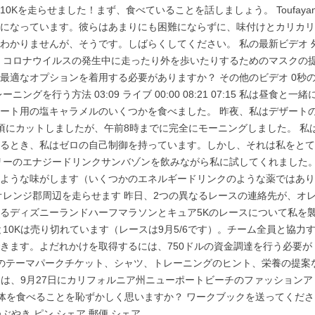
Kを走らせました！まず、食べていることを話しましょう。 Toufaya
になっています。彼らはあまりにも困難にならずに、味付けとカリカリ
わかりませんが、そうです。しばらくしてください。 私の最新ビデオ 
 コロナウイルスの発生中に走ったり外を歩いたりするためのマスクの
最適なオプションを着用する必要がありますか？ その他のビデオ 0秒
グを行う方法 03:09 ライブ 00:00 08:21 07:15 私は昼食と一緒
ート用の塩キャラメルのいくつかを食べました。 昨夜、私はデザート
頃にカットしましたが、午前8時までに完全にモーニングしました。 私
るとき、私はゼロの自己制御を持っています。しかし、それは私をとて
リーのエナジードリンクサンバゾンを飲みながら私に試してくれました
ような味がします（いくつかのエネルギードリンクのような薬ではあり
オレンジ郡周辺を走らせます 昨日、2つの異なるレースの連絡先が、オ
るディズニーランドハーフマラソンとキュア5Kのレースについて私を
10Kは売り切れています（レースは9月5/6です）。チーム全員と協力
きます。よだれかけを取得するには、750ドルの資金調達を行う必要が
のテーマパークチケット、シャツ、トレーニングのヒント、栄養の提案
r the Cureは、9月27日にカリフォルニア州ニューポートビーチのファッションア
全体を食べることを恥ずかしく思いますか？ ワークブックを送ってくださ
ぶやき ピン シェア 郵便 シェア