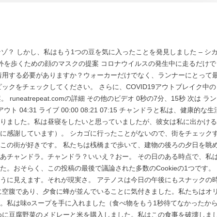
ンゾ？ しかし、私はもう1つの豆を気に入ったことを発見しました – シ
、外を歩くための顔のマスクの提案 コロナウイルスの発生中に走るだけで
着用する必要がありますか？ウォーカーだけでなく、ランナーにとって
ックをチェックしてください。 さらに、COVID19アウトブレイク中の
neatrepeat.comの詳細 その他のビデオ 0秒の7分、15秒 次は ラン
4:31 ライブ 00:00 08:21 07:15 チャンドラと私は、健康的な生
りました。私は昼寝をしたいと思っていましたが、彼女は私に出かける
に感謝しています）。 シカゴに行ったことがないので、街をチェック
この街が好きです。 私たちは桟橋まで歩いて、建物の後ろの夕日を眺
あチャンドラ。チャンドラ？いいえ？おー。 その日のある時点で、私
。おそらく、この投稿の最後で議論された多数のCookieの1つです。
うに見えます。それが現実さ。 アテノスは今日の午後にもスナックの
に空腹であり、夕食に蜂が並んでいることに気付きました。私たちはオ
。私は味oスープを手に入れました（食べ物をもう1秒待てなかったか
めに豆腐野菜のメドレーと米を購入しました。私はこの食事を破壊しま