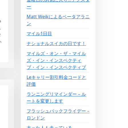
ー
Matt Weikによるベータアラニ
つ
ン
ス
マイル1日目
タ
い
ナショナルスイカの日です！
マイルズ・オン・ザ・マイル
ズ・イン・インスペクティ
ブ・イン・インスペクティブ
Leキャリー割引料金コードと
評価
ランニングリマインダー – ル
ートを変更します
フラッシュバックフライデー –
ロンドン
太った人も走っている