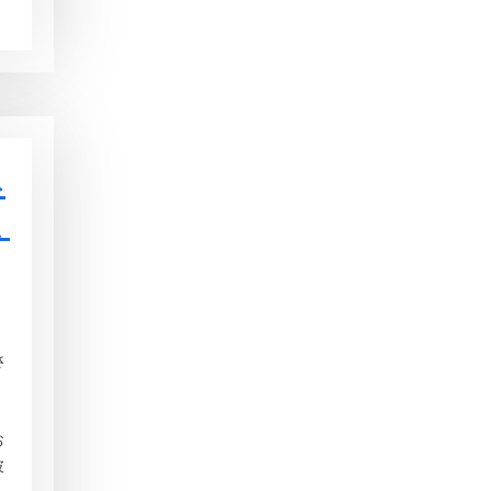
み
ま
ま
さ
お
彼