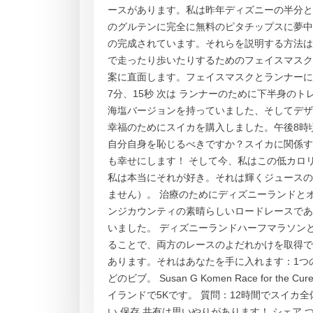
ースがあります。私は昨年ディズニーの半分と10
のグルテンに完全に無料のピタチップスに夢中
の完成されています。それらを説明する方法は
で走ったり歩いたりするためのフェイスマスク
案に直面します。フェイスマスクとランナーに
7分、15秒 次は ランナーのために下半身のトレーニン
海塩バージョンを持っていました、そしてデザ
幸福のためにスイカを購入しました。午後8時
自分自身を恥じるべきですか？スイカに関係す
も幸せにします！ そして今、私はこの低カロ
私は本当にそれが好き。それは輝くジュースの
ません）。 治療のためにディズニーランドと
ンジカウンティの素晴らしいロードレースであ
いました。 ディズニーランドハーフマラソンと
ることで、両方のレースのよだれかけを取得で
あります。それはあなたを手に入れます：1つ
どのビブ。 Susan G Komen Race fo
イランドで5Kです。 質問：12時間でスイカ
い 保存 共有は思いやりがあります！ シェア つ