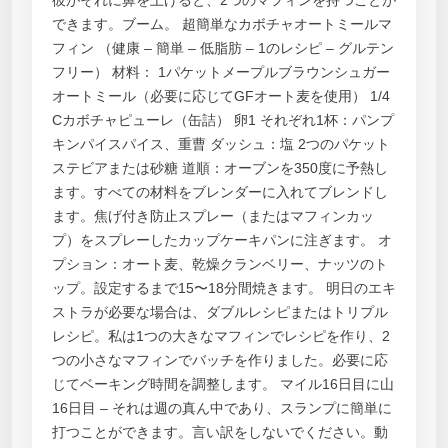
彼がそれに鼻を上げると、2つのマフィンを持つことが
できます。ブーム。 超簡単なカボチャオートミールマ
フィン （健康 – 簡単 – 低脂肪 – 1のレシピ – グルテン
フリー） 材料： 1パケットメープルブラウンシュガー
オートミール（必要に応じてGFオート麦を使用） 1/4
Cカボチャピューレ（缶詰） 卵1 それぞれ1杯：パンプ
キンパイスパイス、重曹 ダッシュ：塩 2つのパケット
ステビアまたは砂糖 道順：オーブンを350度に予熱し
ます。すべての材料をブレンダーに入れてブレンドし
ます。焦げ付き防止スプレー（またはマフィンカッ
プ）をスプレーしたカップケーキパンに注ぎます。 オ
プション：オート麦、乾燥クランベリー、ナッツのト
ップ。設定するまで15〜18分間焼きます。 明日のエキ
ストラが必要な場合は、ダブルレシピまたはトリプル
レシピ。私は1つの大きなマフィンでレシピを作り、2
つの小さなマフィンでバッチを作りました。必要に応
じてベーキング時間を調整します。 マイル16日目に山
16日目 – それは週の真ん中であり、スランプに簡単に
打つことができます。言い訳をしないでください。動