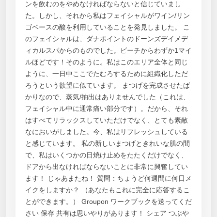
ンを飲むのをやめなければならないと信じていまし
た。しかし、それから私はフェイシャルがワイン/リン
ゴベースの酸を利用していることを発見しました。 こ
のフェイシャルは、ダナポイントのドーンズデイメデ
ィカルスパからのものでした。ビーチからわずか1マイ
ルほどです！そのように。私はこのエリア全体と同じ
ように、一日中ここでたむろするために組織化しただ
ろうという欲望に似ています。 まつげを完成させたば
かりなので、蒸気/抽出はありませんでした（これは、
フェイシャル中に通常痛い部分です）。だから、それ
はすべてリラックスしていただけでなく、とても素敵
なにおいがしました。今、私はリフレッシュしている
と感じています。 私の新しいまつげときれいな肌の間
で、私はいくつかの日焼け止めをたたくだけでなく、
ドアから出なければならないことに非常に興奮してい
ます！ じゃあまたね！ 質問：ちょうど何週間に何日メ
イクをしますか？ （あなたもこれに完全に応答するこ
とができます。） Groupon ワークブックを送ってくだ
さい 保存 共有は思いやりがあります！ シェア つぶや