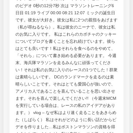
のビデオ 0秒の12分7秒 次は マラソントレーニング6
日目 01:19 ライブ 00:00 08:21 12:07 ミックの誕生日
です。彼女が大好き。彼女は私に2つの親指をあげます
（私が尋ねるなら）。私は彼女のニーナで、彼女は私
のお気に入りです。 私はこれらのカボチャのクッキー
についてブログを書くことを忘れ続けています。彼ら
はとても良いです！私はそれらを食べるのをやめて、
「それら」について書き始める必要があります。 今週
末、海兵隊マラソンを走るみんなに頑張ってくださ
い！それは私のお気に入りのレースの1つでした！群衆
は素晴らしいです。 DCのランドマークを走るのは素
晴らしいことです。それはとても愛国心が強いので、
アメリカ人であることを喜んでいることを思い出させ
ます。それを喜んで楽しんでください!! （今週末MCM
を実行している場合は、レースの私のアイデアがあり
ます。） vlog – なぜ私はより速く走ることをあきらめ
た（しばらく） 私はそれがどのように長い話だからビ
デオを作りました…私はボストンマラソンの資格を得