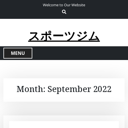
S
Welcome to Our Website
k
i
p
t
スポーツジム
o
c
o
MENU
n
t
e
n
t
Month:
September 2022