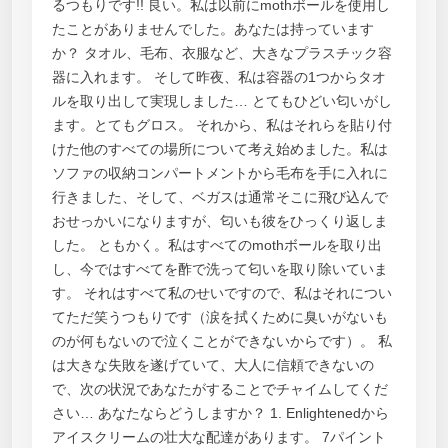
るつもりです!! 良い。私は以前にmothボールを使用し
たことがありませんでした。あなたは持っています
か？ タオル、毛布、衣服など、大きなプラスチック容
器に入れます。 そして昨夜、私は容器の1つからタオ
ルを取り出して実現しました… とてもひどい匂いがし
ます。とてもグロス。 それから、私はそれらを貼り付
けた他のすべての場所について考え始めました。私は
ソファの収納コンパートメントから毛布を手に入れに
行きました、そして、ベガスは通常そこに飛び込んで
おせっかいになりますが、匂いも彼をひっくり返しま
した。 ともかく。私はすべてのmothボールを取り出
し、今ではすべてを酢で洗って匂いを取り除いていま
す。 それはすべて私のせいですので、私はそれについ
てただ笑うつもりです（涙を拭くために臭いがないも
のが何もないので泣くことができないからです）。 私
は大きな失敗を遂げていて、大人に信頼できないの
で、次の状況であなたがすることでチャイムしてくだ
さい… あなたならどうしますか？ 1. Enlightenedから
アイスクリームの壮大な配達があります。 7パイント