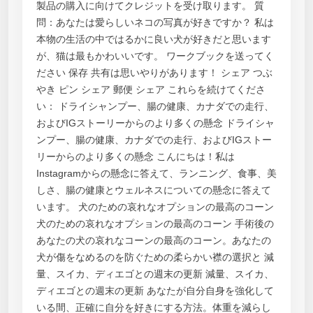
製品の購入に向けてクレジットを受け取ります。 質
問：あなたは愛らしいネコの写真が好きですか？ 私は
本物の生活の中ではるかに良い犬が好きだと思います
が、猫は最もかわいいです。 ワークブックを送ってく
ださい 保存 共有は思いやりがあります！ シェア つぶ
やき ピン シェア 郵便 シェア これらを続けてくださ
い： ドライシャンプー、腸の健康、カナダでの走行、
およびIGストーリーからのより多くの懸念 ドライシャ
ンプー、腸の健康、カナダでの走行、およびIGストー
リーからのより多くの懸念 こんにちは！私は
Instagramからの懸念に答えて、ランニング、食事、美
しさ、腸の健康とウェルネスについての懸念に答えて
います。 犬のための哀れなオプションの最高のコーン
犬のための哀れなオプションの最高のコーン 手術後の
あなたの犬の哀れなコーンの最高のコーン。あなたの
犬が傷をなめるのを防ぐための柔らかい襟の選択と 減
量、スイカ、ディエゴとの週末の更新 減量、スイカ、
ディエゴとの週末の更新 あなたが自分自身を強化して
いる間、正確に自分を好きにする方法。体重を減らし