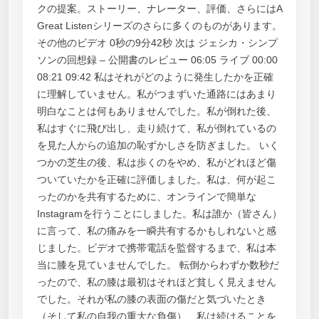
クの提案。ストーリー、ナレーター、評価、さらにはA
Great Listenシリーズのさらに多くのものがあります。
その他のビデオ 0秒の9分42秒 次は ジェシカ・シンプ
ソンの回想録 – 公開書のレビュー 06:05 ライブ 00:00
08:21 09:42 私はそれがどのように発生したかを正確
に理解していません。私がつまずいた通路にはあまり
明白なことは何もありませんでした。私が倒れた後、
私はすぐに飛び出し、走り続けて、私が倒れているの
を見た人からの追加の恥ずかしさを防ぎました。 いく
つかの芝生の後、私は歩くのをやめ、私がどれほど傷
ついていたかを正確に評価しました。私は、何が起こ
ったのかを共有するために、オンラインで簡単な
Instagramを行うことにしました。私は誰か（皆さん）
に言って、私の痛みを一瞬共有するかもしれないと感
じました。ビデオで携帯電話を監督するまで、私は本
当に膝を見ていませんでした。 転倒からわずか数秒だ
ったので、私の膝は最初はそれほど貧しく見えません
でした。それが私の膝の表面の傷だと気づいたとき
（そして私の自我の重大な負傷）…私は続けることを