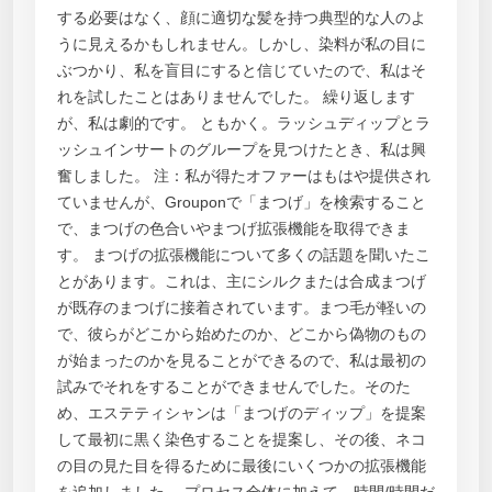
する必要はなく、顔に適切な髪を持つ典型的な人のよ
うに見えるかもしれません。しかし、染料が私の目に
ぶつかり、私を盲目にすると信じていたので、私はそ
れを試したことはありませんでした。 繰り返します
が、私は劇的です。 ともかく。ラッシュディップとラ
ッシュインサートのグループを見つけたとき、私は興
奮しました。 注：私が得たオファーはもはや提供され
ていませんが、Grouponで「まつげ」を検索すること
で、まつげの色合いやまつげ拡張機能を取得できま
す。 まつげの拡張機能について多くの話題を聞いたこ
とがあります。これは、主にシルクまたは合成まつげ
が既存のまつげに接着されています。まつ毛が軽いの
で、彼らがどこから始めたのか、どこから偽物のもの
が始まったのかを見ることができるので、私は最初の
試みでそれをすることができませんでした。そのた
め、エステティシャンは「まつげのディップ」を提案
して最初に黒く染色することを提案し、その後、ネコ
の目の見た目を得るために最後にいくつかの拡張機能
を追加しました。 プロセス全体に加えて、時間/時間だ