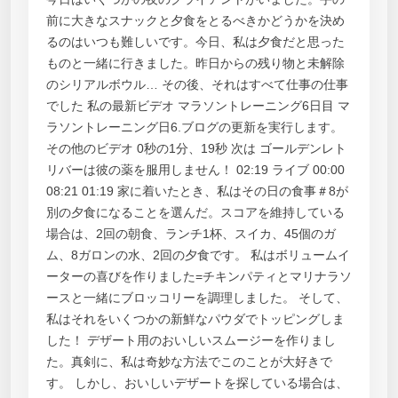
前に大きなスナックと夕食をとるべきかどうかを決め
るのはいつも難しいです。今日、私は夕食だと思った
ものと一緒に行きました。昨日からの残り物と未解除
のシリアルボウル… その後、それはすべて仕事の仕事
でした 私の最新ビデオ マラソントレーニング6日目 マ
ラソントレーニング日6.ブログの更新を実行します。
その他のビデオ 0秒の1分、19秒 次は ゴールデンレト
リバーは彼の薬を服用しません！ 02:19 ライブ 00:00
08:21 01:19 家に着いたとき、私はその日の食事＃8が
別の夕食になることを選んだ。スコアを維持している
場合は、2回の朝食、ランチ1杯、スイカ、45個のガ
ム、8ガロンの水、2回の夕食です。 私はボリュームイ
ーターの喜びを作りました=チキンパティとマリナラソ
ースと一緒にブロッコリーを調理しました。 そして、
私はそれをいくつかの新鮮なパウダでトッピングしま
した！ デザート用のおいしいスムージーを作りまし
た。真剣に、私は奇妙な方法でこのことが大好きで
す。 しかし、おいしいデザートを探している場合は、