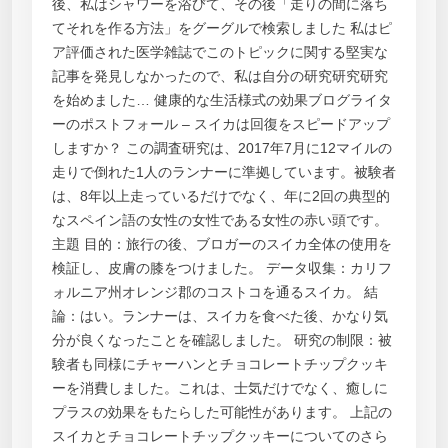
後、私はシャワーを浴びて、その後「走りの間に落ち
てそれを作る方法」をグーグルで検索しました 私はピ
ア評価された医学雑誌でこのトピックに関する堅実な
記事を発見しなかったので、私は自分の研究研究研究
を始めました… 健康的な生活様式の効果ブログライタ
ーのポストフォール – スイカは回復をスピードアップ
しますか？ この調査研究は、2017年7月に12マイルの
走りで倒れた1人のランナーに準拠しています。被験者
は、8年以上走っているだけでなく、年に2回の典型的
なスペイン語の女性の女性である女性の赤い頭です。
主題 目的：旅行の後、ブロガーのスイカ全体の使用を
検証し、皮膚の膝をつけました。 データ収集：カリフ
ォルニア州オレンジ郡のコストコを通るスイカ。 結
論：はい。ランナーは、スイカを食べた後、かなり気
分が良くなったことを確認しました。 研究の制限：被
験者も同様にチャーハンとチョコレートチップクッキ
ーを消費しました。これは、士気だけでなく、癒しに
プラスの効果をもたらした可能性があります。 上記の
スイカとチョコレートチップクッキーについてのさら