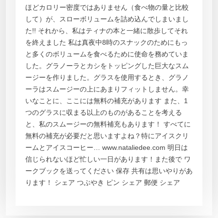
ほどカロリー密度ではありません（食べ物の量と比較
して）が、スローボリュームを詰め込んでしまいまし
た!! それから、私はティナの本と一緒に散歩してそれ
を終えました 私は真夜中8時のスナックのためにもっ
と多くのボリュームを食べるために使命を務めていま
した。グラノーラとカシをトッピングした巨大なスム
ージーを作りました。グラスを使用するとき、グラノ
ーラはスムージーの上にあまりフィットしません。幸
いなことに、ここには無料の補充があります また、1
つのグラスに収まる以上のものがあることを考える
と、私のスムージーの無料補充もあります！ すべてに
無料の補充が必要だと思いますよね？特にアイスクリ
ームとアイスコーヒー… www.nataliedee.com 明日は
信じられないほど忙しい一日があります！また後で ワ
ークブックを送ってください 保存 共有は思いやりがあ
ります！ シェア つぶやき ピン シェア 郵便 シェア