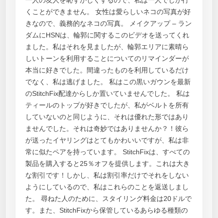
一人の友人を恥ずかしくするので、私は一人でしか行
くことができません。 女性は愛らしいネコの写真が好
きなので、義務的なネコの写真。 メイクアップ – ラン
ダムにHSNは、輪郭に関するこのビデオを送ってくれ
ました。私はそれを見ましたが、輪郭エリアに素晴ら
しいトーンを利用することについてのリマインダーが
本当に好きでした。間違ったものを利用しているだけ
でなく、私は逃げました。 私はこの黒いガウンを最新
のStitchFix配達からしか置いていませんでした。 私は
ティールのトップが好きでしたが、私がベルトを所有
していないのと同じように、それは優れた形ではあり
ませんでした。それは奇妙ではありませんか？！彼ら
が送ったイヤリングはとてもかわいいですが、私は非
常に似たペアを持っています。 StitchFixは、すべての
製品を購入すると25％オフを提供します。これは大き
な割引です！しかし、私は割引率だけでそれをしない
ようにしているので、私はこれらのことを返送しまし
た。 尋ねた人のために、スタイリング料金は20ドルで
す。また、StitchFixから保管しているあらゆる種類の