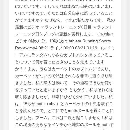
はひどいです、そしてそれはあなた自身のいまいまし
いせいですので、あなたは自分自身に怒っていること
ができますか？ なぜなら、それは私だからです。 私の
最新のビデオ マラソントレーニング6日目 マラソント
レーニング日6.ブログの更新を実行します。 その他の
ビデオ 0秒の1分、19秒 次は Athleta Running Shorts
Review.mp4 08:21 ライブ 00:00 08:21 01:19 コンドミ
ニアムにランダムな小さなカブトムシを持っているこ
とについて何か言ったときのことを覚えています
か？！まあ、彼らはカーペットのカブトムシであり、
カーペットがないので私はそれらを非常に速く取り除
きました。私の隣人は動いて、その過程で彼らか何か
を持っていたと思いますか？ ともかく。私はそれらを
取り除きましたが、非常にひどく外れていました。私
は、彼らがmoth（obvi）とカーペットの甲虫を殺すこ
とを読んだので、どこにでもmothボールを置くことに
しました。ブーム。これは二度と起こりません！私は
この場所のあらゆるインチから地獄のボールをmothす