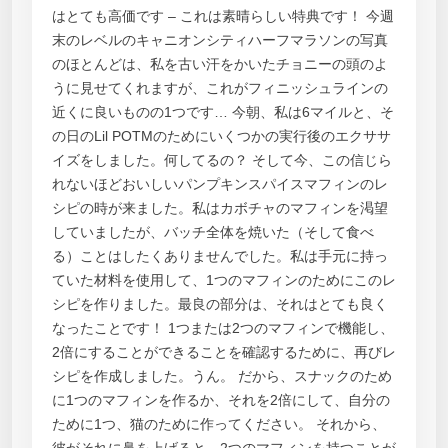
はとても高価です – これは素晴らしい特典です！ 今週
末のレベルのキャニオンシティハーフマラソンの写真
のほとんどは、私を古い汗をかいたチョニーの頭のよ
うに見せてくれますが、これがフィニッシュラインの
近くに良いものの1つです… 今朝、私は6マイルと、そ
の日のLil POTMのためにいくつかの実行後のエクササ
イズをしました。何してるの？ そして今、この信じら
れないほどおいしいパンプキンスパイスマフィンのレ
シピの時が来ました。私はカボチャのマフィンを渇望
していましたが、バッチ全体を焼いた（そして食べ
る）ことはしたくありませんでした。私は手元に持っ
ていた材料を使用して、1つのマフィンのためにこのレ
シピを作りました。最良の部分は、それはとても良く
なったことです！ 1つまたは2つのマフィンで機能し、
2倍にすることができることを確認するために、再びレ
シピを作成しました。うん。 だから、スナックのため
に1つのマフィンを作るか、それを2倍にして、自分の
ために1つ、猫のために作ってください。 それから、