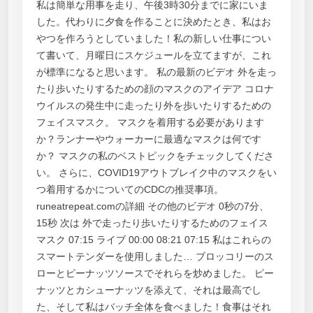
私は簡単な用事を走り、午後3時30分までに家にいま
した。代わりに夕食を作ることに決めたとき、私はお
やつを作ろうとしていました！私の新しい仕事につい
て書いて、月曜日にスケジュールを立てますが、これ
が標準になると思います。 私の最新のビデオ 外を走っ
たり歩いたりするための顔のマスクのアイデア コロナ
ウイルスの発生中に走ったり外を歩いたりするための
フェイスマスク。 マスクを着用する必要があります
か？ランナーやウォーカーに最適なマスクは何です
か？ マスクの私のベストピックをチェックしてくださ
い。 さらに、COVID19アウトブレイク中のマスクをい
つ着用するかについてのCDCの推奨事項。
runeatrepeat.comの詳細 その他のビデオ 0秒の7分、
15秒 次は 外で走ったり歩いたりするためのフェイス
マスク 07:15 ライブ 00:00 08:21 07:15 私はこれらの
スマートテンダーを使用しました… ブロッコリーのス
ローとピーナッツソースでそれらを炒めました。 ピー
ナッツとカシューナッツを添えて、それは最高でし
た、そして私はバッチ全体を食べました！食事はそれ