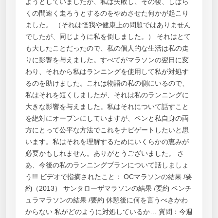
ようとしていましたが、私は失敗し、その後、しばら
くの間速く走ろうとするのをやめさせた何かが起こり
ました。 （それは怪我や健康上の問題ではありません
でしたが、同じように私を倒しました。） それはとて
も大したことだったので、私の個人的な生活は私の走
りに影響を与えました。すべてがマラソンの翌日に変
わり、それから私はランニングを使用して私が対処す
るのを助けました。これは物語の私の側にいるので、
私はそれを短くしましたが、それは私のランニングに
大きな影響を与えました。私はそれについて話すこと
を絶対にオープンにしていますが、ベンと私自身の両
方にとって公平な方法でこれをナビゲートしたいと思
います。私はそれを理解するためにいくらかの恵みが
必要かもしれません。ありがとうございました。 さ
あ、今後の私のランニングプランについて話しましょ
う!!! ビデオで指摘されたこと： OCマラソンの結果 /要
約（2​​013） サンタローザマラソンの結果 /要約 ベンチ
ュラマラソンの結果 /要約 休憩後に何を言うべきかわ
からない 私がどのように対処しているか… 質問：今週