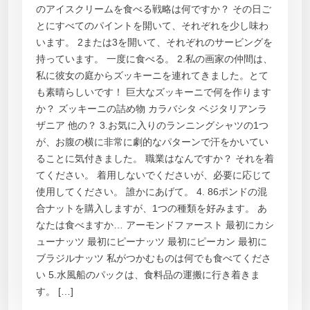
のアイスクリームを食べる戦略は何ですか？ その日ご
とにすべてのパイントを開いて、それぞれを少し味わ
います。 2または3を開いて、それぞれのサービングを
持っています。 一度に食べる。 2.私の画家の仲間は、
私に彼女の庭からズッキーニを連れてきました。とて
も素晴らしいです！ 巨大なズッキーニで何を作ります
か？ ズッキーニの詰め物 カラバシタ ベジタリアンラ
ザニア 他の？ 3.お気に入りのランニングシャツの1つ
が、お腹の横に非常に劇的なパターンで汗をかいてい
ることに気付きました。 職業はなんですか？ それを着
てください。 着用しないでくださいが、必要に応じて
使用してください。 誰かにあげて。 4. 86ポンドの混
合ナットを購入しますが、1つの種類を好みます。 あ
なたは食べますか… アーモンドファースト 最初にカシ
ューナッツ 最初にピーナッツ 最初にピーカン 最初に
ブラジルナッツ 私がつかむものは何でも食べてくださ
い 5.水風船のパックは、食料品の運搬に行き着きま
す。 […]