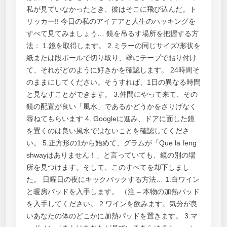
私が見ていなかったとき、彼はそこに飛び込んだ。ト
リッカー!! 今日の私のアイデアと人生のハッキングを
すべて見てみましょう… 鏡を吊るす場所を把握する方
法： 1.鏡を取得します。 2.ミラーの同じサイズ/形状を
紙または段ボールで切り取り、壁にテープで貼り付け
て、それがどのように好きかを確認します。 24時間そ
のままにしてください。そうすれば、1日の異なる時間
と見なすことができます。 3.仲間にやって来て、その
鏡の配置が良い「風水」であるかどうかをさりげなく
尋ねてもらいます 4. Googleに進み、ドアに面した鏡
を置くのは良い風水ではないことを確認してくださ
い。 5.正方形の1から始めて、グラムが「Que la feng
shwayはありません！」と言っていても、鏡の別の場
所を見つけます。そして、このすべてを却下しまし
た。 日曜日の夜にキックバックする方法… 1.白ワイン
と暖房パッドを入手します。 （注 – 本物の加熱パッド
を入手してください。 2.ワインを飲みます。気分が良
いあなたの体のどこかに加熱パッドを置きます。 3.マ