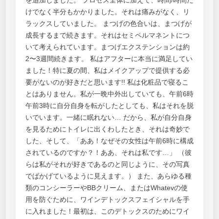
けでなく半分もかかりました。それは痛みがなく、リ
ラックスしていました。 まつげの色合いは、まつげが
成長するまで続きます。それはセミペルマネントにつ
いて考えられています。まつげエクステンションは約
2〜3週間続きます。 私はアフターに本当に満足してい
ました！特に夏の間、私はメイクアップで提供する必
要がないのが好きだと思います!! 私は化粧品で寝るこ
とはありません。私が一晩中外出していても、午前6時
午前3時に自分自身を転がしたとしても、私はそれを脱
いでいます。一緒に眠れない… だから、私が自分自身
を見るためにトイレに出くわしたとき、それは奇妙で
した、そして、「ああ！なぜその女性は午前6時に構成
されているのですか？！ああ、それは私です…」 （彼
らは私がそれが好きであるのと同じように、その写真
でばかげているように見えます。） また、あらゆる種
類のコンシーラーやBBクリーム、またはWhatevの使
用を防ぐために、ワインデトックスフェイシャルを手
に入れました！最初は、このデトックスのためにワイ