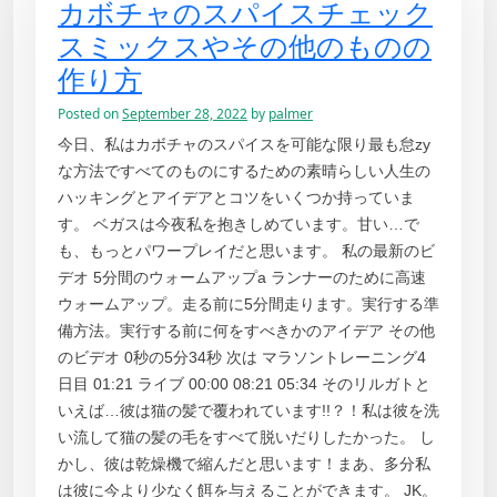
カボチャのスパイスチェック
スミックスやその他のものの
作り方
Posted on
September 28, 2022
by
palmer
今日、私はカボチャのスパイスを可能な限り最も怠zy
な方法ですべてのものにするための素晴らしい人生の
ハッキングとアイデアとコツをいくつか持っていま
す。 ベガスは今夜私を抱きしめています。甘い…で
も、もっとパワープレイだと思います。 私の最新のビ
デオ 5分間のウォームアップa ランナーのために高速
ウォームアップ。走る前に5分間走ります。実行する準
備方法。実行する前に何をすべきかのアイデア その他
のビデオ 0秒の5分34秒 次は マラソントレーニング4
日目 01:21 ライブ 00:00 08:21 05:34 そのリルガトと
いえば…彼は猫の髪で覆われています!!？！私は彼を洗
い流して猫の髪の毛をすべて脱いだりしたかった。 し
かし、彼は乾燥機で縮んだと思います！まあ、多分私
は彼に今より少なく餌を与えることができます。 JK。