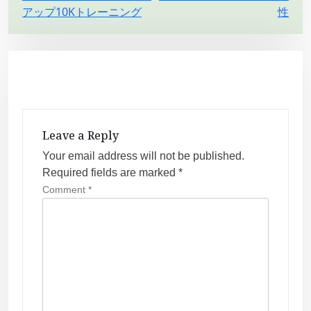
アップ10Kトレーニング
性
o
s
t
n
a
v
Leave a Reply
i
Your email address will not be published.
g
Required fields are marked
*
a
Comment
*
t
i
o
n