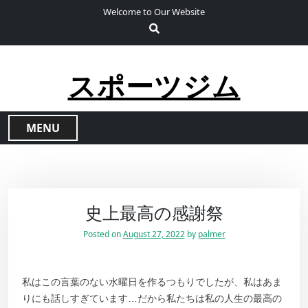
S
Welcome to Our Website
k
i
p
t
スポーツジム
o
c
o
MENU
n
t
e
n
t
史上最高の感謝祭
Posted on
August 27, 2022
by
palmer
私はこの言葉のない水曜日を作るつもりでしたが、私はあま
りにも話しすぎています…だから私たちは私の人生の最高の