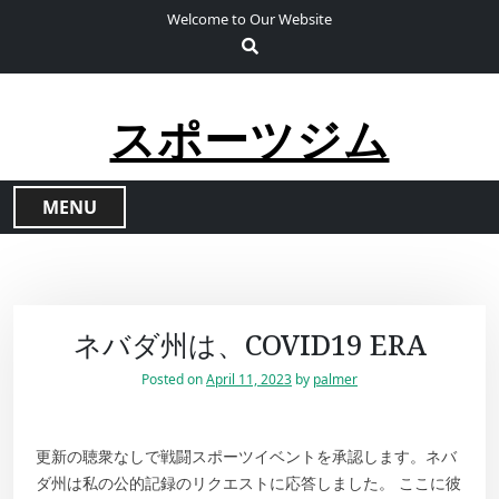
S
Welcome to Our Website
k
i
p
t
スポーツジム
o
c
o
MENU
n
t
e
n
t
ネバダ州は、COVID19 ERA
Posted on
April 11, 2023
by
palmer
更新の聴衆なしで戦闘スポーツイベントを承認します。ネバ
ダ州は私の公的記録のリクエストに応答しました。 ここに彼