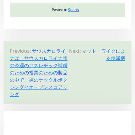
Posted in
Sports
P
Previous:
サウスカロライ
Next:
マット・ワイクによ
ナは、サウスカロライナ州
る糖尿病
o
の今週のアスレチック補償
s
のための投票のための製品
t
の中で、裸のナックルボク
n
シングとオープンスコアリ
ング
a
v
i
g
a