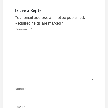
t
Leave a Reply
i
Your email address will not be published.
o
Required fields are marked
*
n
Comment
*
Name
*
Email
*