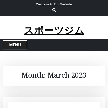
S
Welcome to Our Website
k
i
p
t
スポーツジム
o
c
o
MENU
n
t
e
n
t
Month:
March 2023