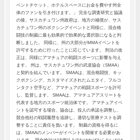
ベントチケット、ホテルスペースにお金を費やす州全
体のファンを引き付けます。」 完全な調査研究と協議
の後、サスカチュワン州政府は、地方の補償が、サス
カチュワン州のボクシングイベントと同様に、混合格
闘技の制裁に最も効果的で効果的な選択肢になると判
断しました。 同様に、州の大部分がMMAイベントを
許可するために行ったことに応じています。 刑法の改
正は、同様にアマチュアの戦闘スポーツに影響を与え
ます。 州は、サスカチュワン州の武道協会（SMAA）
と契約を結んでいます。 SMAAは、混合格闘技、キッ
クボクシング、カスタマイズされたムエタイ、フルコ
ンタクト空手など、アマチュアの戦闘スポーツを許可
し、監督します。 SMAAは、アマチュアアスリートを
代表する地方のスポーツ統治体です。 アマチュアイベ
ントを認可する場合、協会は、役人の承認を調整し、
競合他社の戦闘履歴を追跡し、適切な医療テストを調
整することに責任を負います。 制裁の資格を得るに
は、SMAAのメンバーがイベントを開催する必要があ