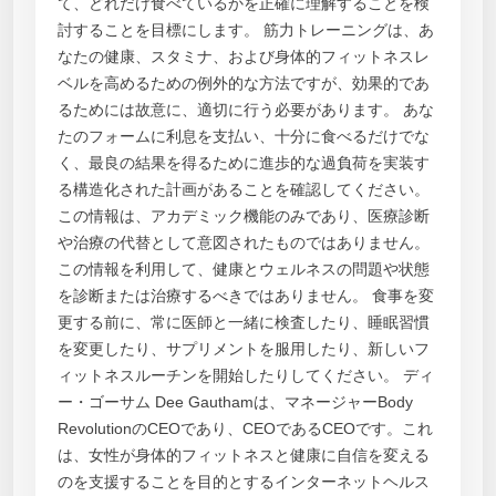
て、どれだけ食べているかを正確に理解することを検
討することを目標にします。 筋力トレーニングは、あ
なたの健康、スタミナ、および身体的フィットネスレ
ベルを高めるための例外的な方法ですが、効果的であ
るためには故意に、適切に行う必要があります。 あな
たのフォームに利息を支払い、十分に食べるだけでな
く、最良の結果を得るために進歩的な過負荷を実装す
る構造化された計画があることを確認してください。
この情報は、アカデミック機能のみであり、医療診断
や治療の代替として意図されたものではありません。
この情報を利用して、健康とウェルネスの問題や状態
を診断または治療するべきではありません。 食事を変
更する前に、常に医師と一緒に検査したり、睡眠習慣
を変更したり、サプリメントを服用したり、新しいフ
ィットネスルーチンを開始したりしてください。 ディ
ー・ゴーサム Dee Gauthamは、マネージャーBody
RevolutionのCEOであり、CEOであるCEOです。これ
は、女性が身体的フィットネスと健康に自信を変える
のを支援することを目的とするインターネットヘルス