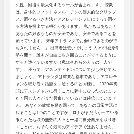
久性、回復を最大化するツールが含まれます。 聴衆
は、身体的フィットネスルーチンの個人的なクリップ
と、調べるべき方法とアスレチャンプロによって調べ
る方法を提出する機会があります。 私たちはあなたと
あなたの好きなものが安全であり、安全であることを
願っています。 来年アトランタでお会いできるのが待
ちきれません。」 出席者は低いでしょう 人々が経済情
勢を開き、誰もが自由に歩き回ることができるように
すると述べていますが（私はそれらの人々の一人で
す）、座って、アスレティトンについて少し信じてみ
ましょう。 アトランタは重要な都市であり、アスレチ
ャンを取り巻く話題を回避するのと同様に、2020年初
頭にアスレチャンに行くことに夢中になったのとまっ
たく同じ人々がまだ興奮しているとは確信していませ
ん。 あなたの故郷を動き回って、あなたの日常生活に
戻ることは1つのことですが、ロナがまだ広がっている
限られた地域の無数の人々と一緒に自分自身を取り巻
くことは、おそらく最高のアイデアではありません。
確かに、私たちは2020年の後半に世界がどのように見