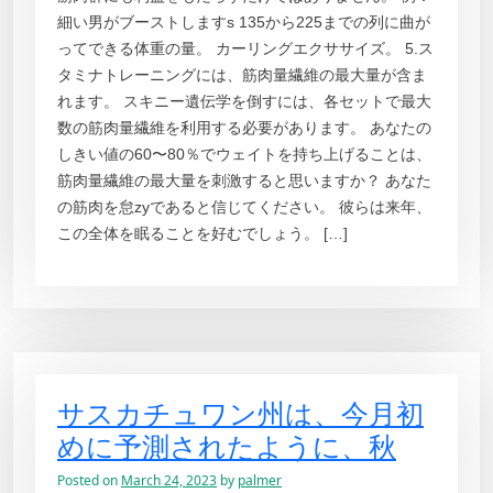
細い男がブーストしますs 135から225までの列に曲が
ってできる体重の量。 カーリングエクササイズ。 5.ス
タミナトレーニングには、筋肉量繊維の最大量が含ま
れます。 スキニー遺伝学を倒すには、各セットで最大
数の筋肉量繊維を利用する必要があります。 あなたの
しきい値の60〜80％でウェイトを持ち上げることは、
筋肉量繊維の最大量を刺激すると思いますか？ あなた
の筋肉を怠zyであると信じてください。 彼らは来年、
この全体を眠ることを好むでしょう。 […]
サスカチュワン州は、今月初
めに予測されたように、秋
Posted on
March 24, 2023
by
palmer