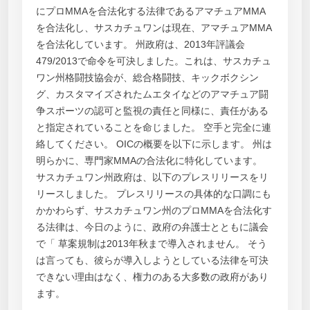
にプロMMAを合法化する法律であるアマチュアMMA
を合法化し、サスカチュワンは現在、アマチュアMMA
を合法化しています。 州政府は、2013年評議会
479/2013で命令を可決しました。これは、サスカチュ
ワン州格闘技協会が、総合格闘技、キックボクシン
グ、カスタマイズされたムエタイなどのアマチュア闘
争スポーツの認可と監視の責任と同様に、責任がある
と指定されていることを命じました。 空手と完全に連
絡してください。 OICの概要を以下に示します。 州は
明らかに、専門家MMAの合法化に特化しています。
サスカチュワン州政府は、以下のプレスリリースをリ
リースしました。 プレスリリースの具体的な口調にも
かかわらず、サスカチュワン州のプロMMAを合法化す
る法律は、今日のように、政府の弁護士とともに議会
で「 草案規制は2013年秋まで導入されません。 そう
は言っても、彼らが導入しようとしている法律を可決
できない理由はなく、権力のある大多数の政府があり
ます。