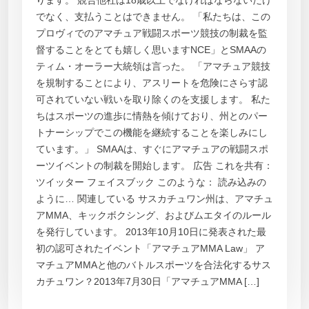
ります。 競合他社は18歳以上でなければならないだけ
でなく、支払うことはできません。 「私たちは、この
プロヴィでのアマチュア戦闘スポーツ競技の制裁を監
督することをとても嬉しく思いますNCE」とSMAAの
ティム・オーラー大統領は言った。 「アマチュア競技
を規制することにより、アスリートを危険にさらす認
可されていない戦いを取り除くのを支援します。 私た
ちはスポーツの進歩に情熱を傾けており、州とのパー
トナーシップでこの機能を継続することを楽しみにし
ています。」 SMAAは、すぐにアマチュアの戦闘スポ
ーツイベントの制裁を開始します。 広告 これを共有：
ツイッター フェイスブック このような： 読み込みの
ように… 関連している サスカチュワン州は、アマチュ
アMMA、キックボクシング、およびムエタイのルール
を発行しています。 2013年10月10日に発表された最
初の認可されたイベント「アマチュアMMA Law」 ア
マチュアMMAと他のバトルスポーツを合法化するサス
カチュワン？2013年7月30日「アマチュアMMA […]