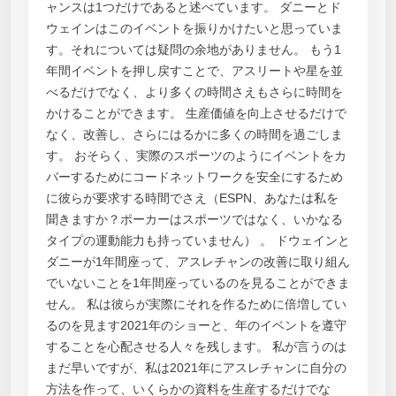
ャンスは1つだけであると述べています。 ダニーとド
ウェインはこのイベントを振りかけたいと思っていま
す。それについては疑問の余地がありません。 もう1
年間イベントを押し戻すことで、アスリートや星を並
べるだけでなく、より多くの時間さえもさらに時間を
かけることができます。 生産価値を向上させるだけで
なく、改善し、さらにはるかに多くの時間を過ごしま
す。 おそらく、実際のスポーツのようにイベントをカ
バーするためにコードネットワークを安全にするため
に彼らが要求する時間でさえ（ESPN、あなたは私を
聞きますか？ポーカーはスポーツではなく、いかなる
タイプの運動能力も持っていません） 。 ドウェインと
ダニーが1年間座って、アスレチャンの改善に取り組ん
でいないことを1年間座っているのを見ることができま
せん。 私は彼らが実際にそれを作るために倍増してい
るのを見ます2021年のショーと、年のイベントを遵守
することを心配させる人々を残します。 私が言うのは
まだ早いですが、私は2021年にアスレチャンに自分の
方法を作って、いくらかの資料を生産するだけでな