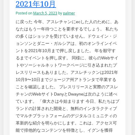
2021年10月
Posted on
March 5, 2023
by
palmer
に戻った 今年、アスレチャンにecした人のために、あ
なたはもう一年待つことを要求するでしょう。 私たち
の多くはショックを受けていません。ドウェイン・ジ
ョンソンとダニー・ガルシアは、初のオンラインイベ
ントを2021年10月まで押し戻しました。 年を順守す
るまでイベントを押し戻す。 同様に、彼らのWebサイ
トやソーシャルネットワークページに引き込まれたプ
レスリリースもありました。アスレチックンは2021年
10月9〜10日までジョージア州アトランタで卒業する
ことを確認しました。 プレスリリースと実際のアスレ
チャンのWebサイトDanyとDwayneは次のように述べ
ています。 「偉大さは今始まります 今日、私たちはブ
ランドの計算された開発と、無料のインタラクティブ
でマルチプラットフォームのデジタルコミュニティの
革新的な紹介を明らかにします。これは、アクセス可
能で排他的なコンテンツを特徴とし、イグンを獲得