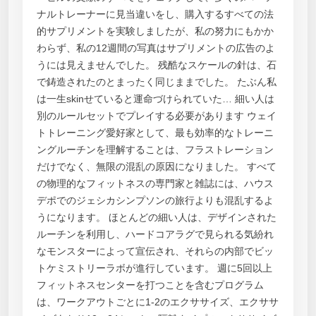
ナルトレーナーに見当違いをし、購入するすべての法
的サプリメントを実験しましたが、私の努力にもかか
わらず、私の12週間の写真はサプリメントの広告のよ
うには見えませんでした。 残酷なスケールの針は、石
で鋳造されたのとまったく同じままでした。 たぶん私
は一生skinせていると運命づけられていた… 細い人は
別のルールセットでプレイする必要があります ウェイ
トトレーニング愛好家として、最も効率的なトレーニ
ングルーチンを理解することは、フラストレーション
だけでなく、無限の混乱の原因になりました。 すべて
の物理的なフィットネスの専門家と雑誌には、ハウス
デポでのジェシカシンプソンの旅行よりも混乱するよ
うになります。 ほとんどの細い人は、デザインされた
ルーチンを利用し、ハードコアラグで見られる気紛れ
なモンスターによって宣伝され、それらの内部でビッ
トケミストリーラボが進行しています。 週に5回以上
フィットネスセンターを打つことを含むプログラム
は、ワークアウトごとに1-2のエクササイズ、エクササ