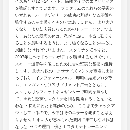
イズあたり12〜24セット、隔離タイプのエクササイズ
を強調しすぎています。 プログラムのこれらの要素の
いずれも、ハードゲイナーの成功の基礎となる基盤を
強化するのを支援するものではありません。 より大き
くなり、より筋肉質になるためのトレーニング、つま
り、あなたの最高の体は、私が本当に、本当に強くす
ることを意味するように、より強くなることを中心に
展開しなければなりません。 スタミナを増やすと、
2007年にヘッドツールボディを獲得するだけでなく、
スキニー遺伝学を破ったために岩の堅実な基盤を維持
します。 膨大な数のエクササイズマシンが市場に出回
っており、インフォマーシャル、即時の結果プログラ
ム、エレガントな服装サプリメント広告とともに、
人々はもはやフィットネスセンターで時間を費やし
て、重要な堅実なスタミナ財団を開発することをいと
わない 長期にわたる進歩のため。 ここまでチェックア
ウトしているので、今年はそのエラーを犯すことはあ
りません！ 細い人が忘れられた要因に集中しなければ
ならない6つの理由：強さ 1.スタミナトレーニング