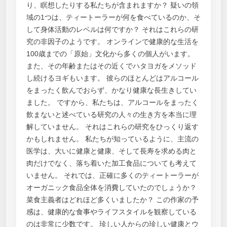
り、瞑想したりする私たちが含まれますか？ 疑いの領
域の1つは、ティートーラーが何を食べているのか、そ
して身体活動のレベルは何ですか？ それはこれらの研
究の非因子のようです。 オンラインで健康的な生活を
100歳までの「原始」文化から多くの個人がいます。
また、その年齢またはその近くでハタヨガをメソッド
し続けるヨギもいます。 彼らのほとんどはアルコール
をまったく飲んでおらず、かなり健康な長生きしてい
ました。 ですから、私たちは、アルコールをまったく
飲まないと述べている研究の人々の生き方を本当に理
解していません。 それはこれらの研究をひっくり返す
かもしれません。 私たちが知っているように、主流の
医学は、大いに健康と健康、そして長寿を求める肉と
肉だけでなく、落ち着いた加工食品についても考えて
いません。 それでは、正確に多くのティートーラーが
オーガニック食品全体を消費していたのでしょうか？
菜食主義者はどれほど多くいましたか？ この作家の予
感は、健康的な食事やライフスタイルを観察している
のは非常に少数です。 珍しい人からの珍しい健康とウ