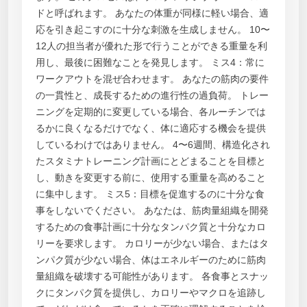
ドと呼ばれます。 あなたの体重が同様に軽い場合、適
応を引き起こすのに十分な刺激を生成しません。 10〜
12人の担当者が優れた形で行うことができる重量を利
用し、最後に困難なことを発見します。 ミス4：常に
ワークアウトを混ぜ合わせます。 あなたの筋肉の要件
の一貫性と、成長するための進行性の過負荷。 トレー
ニングを定期的に変更している場合、各ルーチンでは
るかに良くなるだけでなく、体に適応する機会を提供
しているわけではありません。 4〜6週間、構造化され
たスタミナトレーニング計画にとどまることを目標と
し、動きを変更する前に、使用する重量を高めること
に集中します。 ミス5：目標を促進するのに十分な食
事をしないでください。 あなたは、筋肉量組織を開発
するための食事計画に十分なタンパク質と十分なカロ
リーを要求します。 カロリーが少ない場合、またはタ
ンパク質が少ない場合、体はエネルギーのために筋肉
量組織を破壊する可能性があります。 各食事とスナッ
クにタンパク質を提供し、カロリーやマクロを追跡し