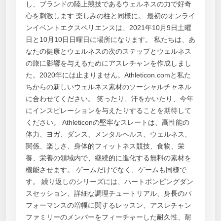
し、ブランドの陸上競技であるウェルネスの力で好奇
心を刺激します 楽しみの柱と同様に。 最初のオンライ
ンイベントエクスペリエンスは、2021年10月9日土曜
日と10月10日日曜日に場所になります。 私たちは、あ
なたの健康とウェルネスの次のステップとウェルネス
の旅に影響を与えるためにアスレチャンを作成しまし
た。2020年には止まりません。Athleticon.comと私た
ちからの新しいウェルネス素材のソーシャルチャネル
に合わせてください。 笑ったり、汗をかいたり、今年
にインスピレーションを与えたりすることを期待して
ください。 Athleticonの堅牢なスレートは、高性能の
体力、ヨガ、ダンス、メンタルヘルス、ウェルネス、
関係、楽しさ、身体的フィットネス競技、食物、栄
養、栄養の領域内で、継続的に進化する無料の素材を
機能させます。 ゲームだけでなく、ゲームも同様で
す。 繰り返しのシリーズには、ハートポンピングダン
スセッション、詳細な調理チュートリアル、身長のパ
フォーマンスの増幅に関するレッスン、アスレチャン
ファミリーのメンバーをフィーチャーした耐久性、耐