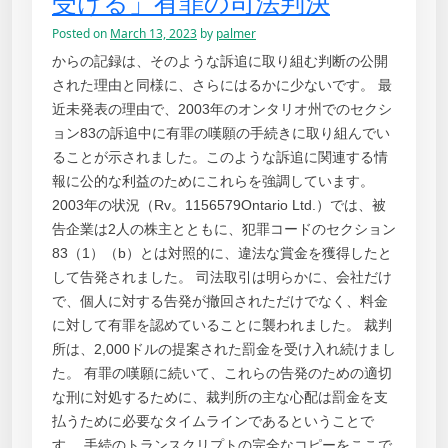
受ける」有罪の司法判決
Posted on
March 13, 2023
by
palmer
からの記録は、そのような訴追に取り組む判断の公開
された理由と同様に、さらにはるかに少ないです。 最
近未発表の理由で、2003年のオンタリオ州でのセクシ
ョン83の訴追中に有罪の嘆願の手続きに取り組んでい
ることが示されました。このような訴追に関連する情
報に公的な利益のためにこれらを強調しています。
2003年の状況（Rv。1156579Ontario Ltd.）では、被
告企業は2人の株主とともに、犯罪コードのセクション
83（1）（b）とは対照的に、違法な賞金を獲得したと
して告発されました。 司法取引は明らかに、会社だけ
で、個人に対する告発が撤回されただけでなく、料金
に対して有罪を認めていることに襲われました。 裁判
所は、2,000ドルの提案された罰金を受け入れ続けまし
た。 有罪の嘆願に続いて、これらの告発のための適切
な刑に対処するために、裁判所の主な心配は罰金を支
払うために必要なタイムラインであるということで
す。 手続のトランスクリプトの完全なコピーをここで