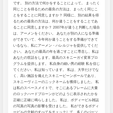
です。 別の方法で何かをすることによって。 まったく
同じことを得るための最良の方法は、まったく同じこ
とをすることに同意しますか？ 同様に、別の結果を得
るための最良の方法は、何か違うことをすることであ
ることに同意しますか？ 2007年が違うと判断した場合
は、アーメンをください。 あなたが別の人になる準備
ができていて、今年何か違うことをする準備ができて
いるなら、私にアーメン・ハレルジャを提供してくだ
さい。 あなたの最高の年を過ごすことに専念し、私は
あなたの世話をします。最高のスキニーガイ変革プロ
グラムを提供します。 私自身の細い男の経験 私を信じ
てください、私は知っています。 私は、大学だけでな
く、高い施設を備えたスキニービーンポールであり、
スキニーヴィニーのニックネームを獲得しました。 私
は私のスペースメイトで、そこにあるフレームに大量
のロックハードブローンがどのように表示されたかを
正確に正確に鳴らしました。 私は、ボディービル雑誌
の写真の写真の影響を受けました。 私ができるボディ
ービルの文献のすべてをチェックして、多くのパーソ