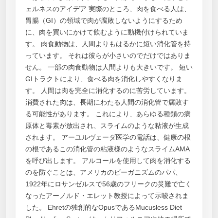
ェルネスのアイデア 実際のところ、肉を食べる人は、
胃腸（GI）の領域で肉が腐敗しないようにするため
に、肉を買いにかけて飲むように動機付けられていま
す。 肉食動物は、人間よりもはるかに短い消化管を持
っています。 それは彼らが小さいのでだけではありま
せん。 一部の肉食動物は人間よりも大きいです。 短い
GIトラクトにより、食べる肉を消化しやすくなりま
す。 人間は肉を完全に消化するのに苦労しています。
消費された肉は、長期にわたる人間の消化管で腐敗す
る可能性があります。 これにより、あらゆる種類の病
原体と毒素が放出され、スライムのような粘液が生成
されます。 アーユルヴェーダ医学の電話は、健康の根
の根であるこの消化管の粘液様のようなスライムAMA
を呼び出します。 アルコールを使用して肉を消化する
のを防ぐことは、アメリカのビーガニズムのパパ、
1922年にロサンゼルスで56歳のフリークの災難で亡く
なったアーノルド・エレット教授によって示唆されま
した。 Ehretの独創的なOpusであるMucusless Diet