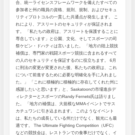
合、統一ライセンスフレームワークを備えたすべての
参加者と州の職員の資格、規則、規制、およびセキュ
リティプロトコルの一貫した共通点が発生します。 こ
れにより、アスリートのセキュリティが保証されま
す。 「私たちの政府は、アスリートを保護することに
専念しています」と公園、文化、そしてスポーツの司
祭ケビン・ドハティは言いました。 「地方の陸上競技
補償は、専門家の戦闘スポーツ競技に含まれるすべて
の人のセキュリティを保証するのに役立ちます。 6月
に刑法の変更が変更された後、私たちの政府は、これ
について前進するために必要な明確化を手に入れまし
た。」 「これに積極的に積極的に存在してくれた州に
感謝したいと思います」と、Saskatoonの市場進歩デ
ィレクターとスポーツのRandy Fernets氏は語りまし
た。 「地方の補償は、大規模なMMAイベントでサス
カチュワンに引き込まれます。 このようなイベント
は、私たちの成長している州だけでなく、観光にも最
適です。 The Ultimate Fighting Competition（UFC）
などの競技会は、レストランでの食事だけでなく、イ