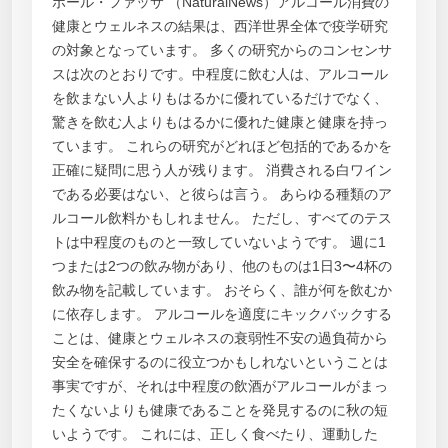
ポール・ファッサ （NaturalNews）アルコール消費の
健康とウェルネスの結果は、西洋世界全体で疫学研究
の対象となっています。 多くの研究からのコンセンサ
スは次のとおりです。中程度に飲む人は、アルコール
を飲まない人よりもはるかに優れているだけでなく、
驚きを飲む人よりもはるかに優れた健康と健康を持っ
ています。 これらの研究がどれほど包括的であるかを
正確に疑問に思う人が残ります。 消費される白ワイン
である必要はない、と彼らは言う。 あらゆる種類のア
ルコール飲料かもしれません。 ただし、すべてのテス
トは中程度のものと一致していないようです。 週に1
つまたは2つの飲み物があり、他のものは1日3〜4杯の
飲み物を記載しています。 おそらく、誰が何を飲むか
に依存します。 アルコールを適度にキックバックする
ことは、健康とウェルネスの衰弱性不安の過負荷から
安全を確保するのに役立つかもしれないということは
事実ですが、それは中程度の飲酒がアルコールがまっ
たくないよりも健康であることを発見するのに秋の短
いようです。 これには、正しく食べたり、運動した