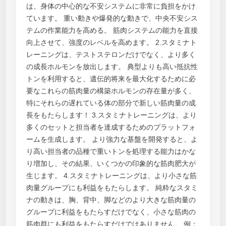
は、身体の中心的な不安システムに非常に負担をかけ
ています。 重い動きや爆発的な動きで、中央不安シス
テムの作業能力を高める。 筋肉システムの能力を直接
向上させて、強度のレベルを高めます。 2.スタミナト
レーニングは、テストステロンだけでなく、より多く
の成長ホルモンを放出します。 典型よりも高い抵抗性
トンを利用すると、遺伝的将来を最大化するために必
要なこれらの筋肉量の構築ホルモンの存在量が多く、
特にそれらの遅れている体の部分で新しい筋肉量の成
長をもたらします！ 3.スタミナトレーニングは、より
多くのセットと担当者を達成するためのプラットフォ
ームを生成します。 より強力な基盤を開発すると、よ
り高い担当者の品種で重いトンを処理する能力はかな
り増加し、その結果、いくつかの印象的な筋肉肥大が
生じます。 4.スタミナトレーニングは、より小さな筋
肉量グループにも利益をもたらします。 純粋なスタミ
ナの動きは、胸、背中、脚などのより大きな筋肉量の
グループに利益をもたらすだけでなく、小さな筋肉の
筋肉群にも利益をもたらすだけではありません。 例：