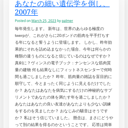
あなたの細い遺伝学を倒し、
2007年
Posted on
March 25, 2023
by
palmer
毎年発生します。 新年は、世界のあらゆる極度の
twerpが、これがさらに20ポンドの筋肉を平手打ちす
る年になると誓うように登場します。 しかし、昨年効
果的にそれを詰め込まなかった場合、今年は何らかの
種類の違うものになると信じているのはなぜですか？
真剣に？ヴィンスの電子ブック：ナンセンスな筋肉質
量の建物 何も結果なしにフィットネスセンターで何時
間も過ごしましたか？ 昨年、筋肉量の雑誌を盲目的に
順守して、今とまったく同じように見えるだけでした
か？ あなたはあなたを病気にするだけの神秘的なサプ
リメントであなたの体を満たす年を過ごしましたか？
あなたはあなたの良い友達があなたよりも少ない訓練
をするのを見ましたか？ おなじみの騒音はそうです
か？ 私はそう信じていました。 懸念は、まさにどうや
って別の結果を得るのかということです。 応答は簡単