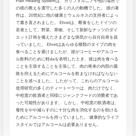
Plan Healing Systemは、カリフォルニアや他の場所で
の彼の教えを遵守した多くの人の動機でした。 彼の著
作は、20世紀に他の健康とウェルネスの支持者によっ
て書き直されました。 Ehretは、断食をしたドイツの
若者として、野菜、果物、そして新鮮なナッツのダイ
エット計画を備えたさまざまな病気から自分自身を扱
っていました。 Ehretはあらゆる種類のタイプの肉を
食べることを避けましたが、彼がコーヒーやアルコー
ル飲料のために軽daを表明したとき、彼は肉を食べる
ことを主張することを主張して、肉の将来の内部の腐
敗を抑えるためにアルコールを飲まなければならない
ことを述べました。 したがって、これらのアルコール
使用研究の多くのティートーラーは、肉だけでなく、
中程度の飲酒者と同様にジャンクフードの消費者であ
った可能性があります。 しかし、中程度の飲酒者は、
毒性をやや減らすのに十分な肉を消化するのを助ける
ためにアルコールを持っていました。 健康的なライフ
スタイルではアルコールは必要ありません。