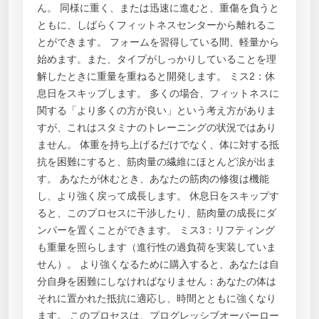
ん。 同様に重く、または迅速に進むと、重傷を負うと
ともに、しばらくフィットネスセンターから離れるこ
とができます。 フォームを習得している間、軽量から
始めます。また、タイプがしっかりしていることを理
解したときに重量を重ねると開発します。 ミス2：休
息日をスキップします。 多くの場合、フィットネスに
関する「より多くの方が良い」という考え方がありま
すが、これはスタミナのトレーニングの状況ではあり
ません。 体重を持ち上げるだけでなく、体に対する抵
抗を困難にすると、筋肉量の繊維にほとんど涙が出ま
す。 あなたが休むとき、あなたの筋肉の修復は機能
し、より強く戻って成長します。 休息日をスキップす
ると、このプロセスに干渉したり、筋肉量の成長にダ
ンパーを置くことができます。 ミス3：リフティング
も重量を照らします（進行性の過負荷を実装していま
せん）。 より強くなるために購入すると、あなたは自
分自身を困難にしなければなりません：あなたの体は
それに置かれた抵抗に適応し、時間とともに強くなり
ます。 このプロセスは、プログレッシブオーバーロー