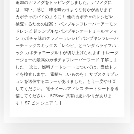
追加のナツメグをトッピングしました。ナツメグに
は、匂い、感じ、味を味わうような何かがあります…
カボチャのパイのように！ 他のカボチャのレシピや、
検査するための提案： パンプキンフレーバーアーモン
ドレシピ 超シンプルなパンプキンオートミールマフィ
ン カボチャ味のグラノーラレシピ パンプキンフレーバ
ーチェックスミックス「レシピ」とランダムライフハ
ック カボチャヨーグルトが切り上げられます トレーダ
ージョーの最高のカボチャフレーバーフード 了解しま
した！ 次に、燃料チートシートについては、受信トレ
イを検査します。 素晴らしいものを！ サブスクリプシ
ョンを送信するエラーがありました。もう一度やり直
してください。 電子メールアドレス チートシートを送
信してください！ 57Save 共有は思いやりがありま
す！ 57 ピン シェア […]