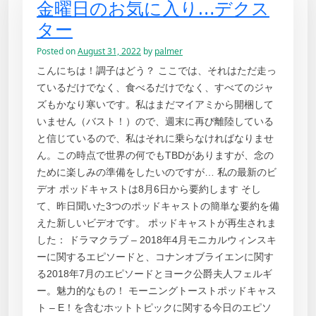
金曜日のお気に入り…デクス
ター
Posted on
August 31, 2022
by
palmer
こんにちは！調子はどう？ ここでは、それはただ走っ
ているだけでなく、食べるだけでなく、すべてのジャ
ズもかなり寒いです。私はまだマイアミから開梱して
いません（バスト！）ので、週末に再び離陸している
と信じているので、私はそれに乗らなければなりませ
ん。この時点で世界の何でもTBDがありますが、念の
ために楽しみの準備をしたいのですが… 私の最新のビ
デオ ポッドキャストは8月6日から要約します そし
て、昨日聞いた3つのポッドキャストの簡単な要約を備
えた新しいビデオです。 ポッドキャストが再生されま
した： ドラマクラブ – 2018年4月モニカルウィンスキ
ーに関するエピソードと、コナンオブライエンに関す
る2018年7月のエピソードとヨーク公爵夫人フェルギ
ー。魅力的なもの！ モーニングトーストポッドキャス
ト – E！を含むホットトピックに関する今日のエピソ