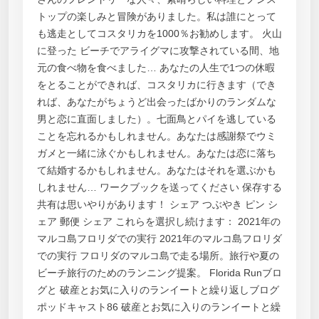
トップの楽しみと冒険がありました。私は誰にとって
も逃走としてコスタリカを1000％お勧めします。 火山
に登った ビーチでアライグマに攻撃されている間、地
元の食べ物を食べました… あなたの人生で1つの休暇
をとることができれば、コスタリカに行きます（でき
れば、あなたがちょうど出会ったばかりのランダムな
男と恋に直面しました）。七面鳥とパイを逃している
ことを忘れるかもしれません。あなたは感謝祭でウミ
ガメと一緒に泳ぐかもしれません。あなたは恋に落ち
て結婚するかもしれません。あなたはそれを選ぶかも
しれません… ワークブックを送ってください 保存する
共有は思いやりがあります！ シェア つぶやき ピン シ
ェア 郵便 シェア これらを選択し続けます： 2021年の
マルコ島フロリダでの実行 2021年のマルコ島フロリダ
での実行 フロリダのマルコ島で走る場所。旅行や夏の
ビーチ旅行のためのランニング提案。 Florida Runブロ
グと 破産とお気に入りのランイートと繰り返しブログ
ポッドキャスト86 破産とお気に入りのランイートと繰