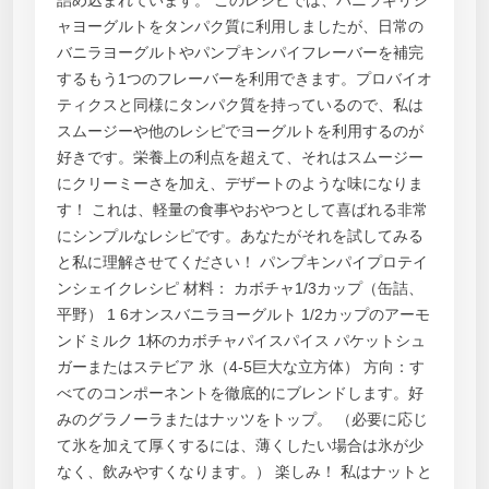
ャヨーグルトをタンパク質に利用しましたが、日常の
バニラヨーグルトやパンプキンパイフレーバーを補完
するもう1つのフレーバーを利用できます。プロバイオ
ティクスと同様にタンパク質を持っているので、私は
スムージーや他のレシピでヨーグルトを利用するのが
好きです。栄養上の利点を超えて、それはスムージー
にクリーミーさを加え、デザートのような味になりま
す！ これは、軽量の食事やおやつとして喜ばれる非常
にシンプルなレシピです。あなたがそれを試してみる
と私に理解させてください！ パンプキンパイプロテイ
ンシェイクレシピ 材料： カボチャ1/3カップ（缶詰、
平野） 1 6オンスバニラヨーグルト 1/2カップのアーモ
ンドミルク 1杯のカボチャパイスパイス パケットシュ
ガーまたはステビア 氷（4-5巨大な立方体） 方向：す
べてのコンポーネントを徹底的にブレンドします。好
みのグラノーラまたはナッツをトップ。 （必要に応じ
て氷を加えて厚くするには、薄くしたい場合は氷が少
なく、飲みやすくなります。） 楽しみ！ 私はナットと