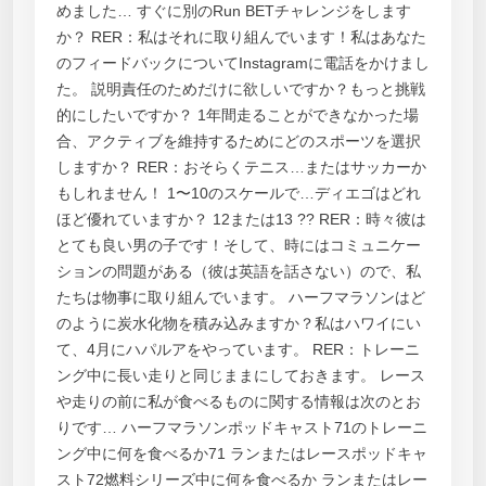
めました… すぐに別のRun BETチャレンジをします
か？ RER：私はそれに取り組んでいます！私はあなた
のフィードバックについてInstagramに電話をかけまし
た。 説明責任のためだけに欲しいですか？もっと挑戦
的にしたいですか？ 1年間走ることができなかった場
合、アクティブを維持するためにどのスポーツを選択
しますか？ RER：おそらくテニス…またはサッカーか
もしれません！ 1〜10のスケールで…ディエゴはどれ
ほど優れていますか？ 12または13 ?? RER：時々彼は
とても良い男の子です！そして、時にはコミュニケー
ションの問題がある（彼は英語を話さない）ので、私
たちは物事に取り組んでいます。 ハーフマラソンはど
のように炭水化物を積み込みますか？私はハワイにい
て、4月にハパルアをやっています。 RER：トレーニ
ング中に長い走りと同じままにしておきます。 レース
や走りの前に私が食べるものに関する情報は次のとお
りです… ハーフマラソンポッドキャスト71のトレーニ
ング中に何を食べるか71 ランまたはレースポッドキャ
スト72燃料シリーズ中に何を食べるか ランまたはレー