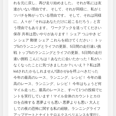
れを元に戻し、再び走り始めました。 それが私には友
達がいない理由です。 そして、それが同様に、私がミ
ツバチを怖がっている理由です。 そして、それは同様
に、人々が「それはあなただけに起こるだろう」と言
う理由でもあります。 ワークブックを送ってください
保存 共有は思いやりがあります！ シェア つぶやき ピ
ン シェア 郵便 シェア これらを続けてください： トッ
プ5のランニングとライフの更新、5日間の走行速い挑
戦 トップ5のランニングとライフの更新、5日間の走行
速い挑戦 こんにちは！あなたに会いたかった！私がい
なくなったことに気づきましたか？いいえ？？私は誘
kidされたかもしれません!!誰かがpを呼ぶべきだった
今年の最高のレース、ランニング、レシピ！ 今年の最
高のレース、ランニング、レシピ！ 今年はちょうど何
マイル走った。最高のレースと、すべて1つの投稿でヒ
ントを実行しています！マイル全体のカウントとカロ
ロを点検する 悪夢よりも悪い 悪夢よりも悪い 大人と
しての夜の恐怖に関する私の経験。ランニングライフ
アップデートとナイトテロエクスペリエンスを実行し