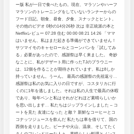
ー版 私が一日で食べたもの。現在、マラソンやハーフ
マラソンのトレーニングをしていないランナーからの
フード日記。朝食、昼食、夕食、スナックとヒント。
その他のビデオ 0秒の14分26秒 次は 非正統派の本と
Netflixレビュー 07:28 住む 00:00 08:21 14:26 「ママ
はいません、私はまだ起きる準備ができていません！
サツマイモのキャセロールとコーンパンを「試してみ
る」必要があったので、感謝祭は早く来ました。 奇妙
なことに、私がデザート用に作ったTJのブラウニー
は、12個を作ることが期待されています。私は8しか
持っていません。うーん。 最高の感謝祭の先祖返り…
感謝祭は私のお気に入りの日ですが、コスタリカに行
くのに1年を逃しました。それは私の人生で最高の休暇
であり、毎年ベンと私はそれがどれほど素晴らしいか
を思い出します… 私たちはジップラインしました – コ
ートを見た 友達になった と敵？ 新鮮なコーヒーとコ
コナッツジュースを飲んだ 私たちは車を借りて、国の
西側を走りました。ビーチや火山、温泉、そしてたく
さんのフレンドリーな人々、素晴らしい料理とノンス