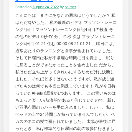
Posted on
August 24, 2022
by
palmer
こんにちは！まさにあなたの週末はどうでしたか？ 私
はただ冷やした。 私の最新のビデオ マラソントレーニ
ング4日目 マラソントレーニング日記4日目の検査 そ
の他のビデオ 0秒の1分、21秒 次は マラソントレーニ
ング4日目 01:21 住む 00:00 08:21 01:21 土曜日には、
通常あたりのランニングと食事が含まれていました。
そして日曜日は私が不条理な時間に目を覚まし、眠り
に戻ることができなかったことを含めました だから、
私はただ立ち上がってきれいにするためだけに決断し
ました。それほど多くはないようですが、私が成し遂
げたものは何でも本当に満足しています！ 私が今日持
っていた#Failの認識が1つあります。=この青いものは
ちょっと楽しい/航海的であると信じていたので、新し
い羽毛布団のカバーを手に入れました。しかし、私は
ベッドの上で24時間しか持っていませんでしたが、ベ
ガスのネコの髪で覆われていました。 太陽が最後に昇
ったとき、私は標準的な日曜日の朝の散歩に行きまし