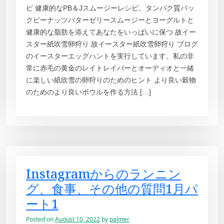
ピ 健康的なPB＆Jスムージーレシピ。タンパク質パッ
クピーナッツバターゼリースムージーとヨーグルトと
健康的な脂肪を添えてあなたをいっぱいに保つ 故イー
スター紙吹雪卵狩り 故イースター紙吹雪卵狩り ブログ
のイースターエッグハントを実行しています。私の非
常に赤毛の黄金のレイトレイバーとオーディオと一緒
に楽しい紙吹雪の卵狩りのためのヒント より良い穀物
のためのより良いボウルを作る方法 […]
Instagramからのランニン
グ、食事、その他の質問1月パ
ート1
Posted on
August 10, 2022
by
palmer