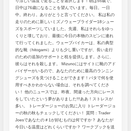
り涼しい温度で走ることを選択します！朝は55歳で、
日中は76歳になることを望んでいます。毎日。一日
中。終わり。ありがとうと言ってください。 私は私の
走りのために新しいミズノウェーブライダー18シュー
ズをスポーツしていました。先週、私はそれらをゆっ
くりと壊しており、最後に今日の本物のスピンに連れ
て行ってくれました。ウェーブバイカーは、私の典型
的な靴（hitogami）よりも少し重いですが、長い走行
のための追加のサポートと枕を提供します。さらに、
彼らはそれを殺します。 Mizunoにはサイトに靴のアド
バイザーがいるので、あなたのために最高のランニン
グシューズを見つけることができます！パタで何を使
用すべきかわからない場合は、それを調べてくださ
い！ 他のニュースでは、昨夜、間違った方向にレース
をしていたという夢がありました!!!ああ！ストレスが
多い。 トレーダージョーのお気に入り トレーダージョ
ーの秋の秋もチェックしてください！ 質問：Trader
Joesであなたの＃1が好むものは何ですか？ あなたが
今日いる温度はどれくらいですか？ ワークブックを送