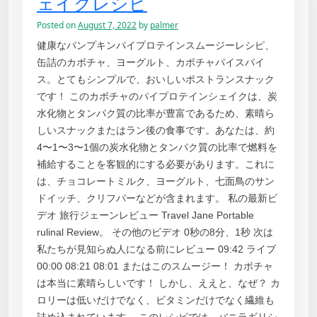
ェイクレシピ
Posted on
August 7, 2022
by
palmer
健康なパンプキンパイプロテインスムージーレシピ、
缶詰のカボチャ、ヨーグルト、カボチャパイスパイ
ス。とてもシンプルで、おいしいポストランスナック
です！ このカボチャのパイプロテインシェイクは、炭
水化物とタンパク質の比率が豊富であるため、素晴ら
しいスナックまたはラン後の食事です。あなたは、約
4〜1〜3〜1個の炭水化物とタンパク質の比率で燃料を
補給することを客観的にする必要があります。これに
は、チョコレートミルク、ヨーグルト、七面鳥のサン
ドイッチ、クリフバーなどが含まれます。 私の最新ビ
デオ 旅行ジェーンレビュー Travel Jane Portable
rulinal Review。 その他のビデオ 0秒の8分、1秒 次は
私たちが見知らぬ人になる前にレビュー 09:42 ライブ
00:00 08:21 08:01 またはこのスムージー！ カボチャ
は本当に素晴らしいです！ しかし、ええと、なぜ？ カ
ロリーは低いだけでなく、ビタミンだけでなく繊維も
詰め込まれています。 このレシピでは、バニラギリシ