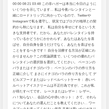
00:00 08:21 03:48 この非ハガーは本当に今日のように
いくつかを示しています… 私は今夜​​バレンタインと一
緒にロードトリップに向かっているので、Twitterや
Instagramで私を遵守し、状況ではブログの地球との契
約から秋になります。 私は自分を幸せにするという大
きな支持者です。だから、あなたがバレンタインを持
っているかどうかにかかわらず、あなたはあなたを喜
ばせ、自分自身を扱うだけでなく、あなたを喜ばせる
ことをするべきです！ 自分を治療する方法が正確にわ
かりませんか？この世論調査で、いくつかの優れたバ
レンタインの選択肢を選択してください。 ベーコンの
バラまたはイチゴのバラ： ベーコンのバラの作り方を
正確に介して まさにイチゴのバラの作り方を介して デ
ビルズフードまたはレッドベルベットケーキ： 赤いベ
ルベットアイスクリームは不正行為ですが、これが私
が得たすべてです。 レースまたはレザー： レザー。
ハ！知らない… 会話の心や赤いホット： さて、それら
についてあなたの選んだことを教えてください… ワー
クブックを送ってください 保存 共有は思いやりがあり