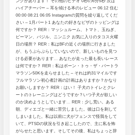
ングがあります！ その他のビデオ 0秒の6分5秒 次は
ハイアチーバー – 耳を傾ける本のレビュー 06:12 住む
00:00 08:21 06:05 Instagramの質問を繰り返してくだ
さい – 1月パート1 あなたの好きなピザのトッピングは
何ですか？ RER：マッシュルーム、トマト、玉ねぎ、
ピーマン、バジル、ニンニク お気に入りのタコス火曜
日の場所？ RER：私はBFの近くの場所に行きました
が、もうぶらぶらしていないので、新しいものを見つ
ける必要があります… あなたが走った最も長いレース
は何ですか？ RER：私はボーン・トゥ・ザ・バートラ
マラソン50Kを走らせました – それは約31マイルです
フルマラソン初心者計画の計画はありますか？かなり
お願いしますか？ RER：はい！ 子犬のトイレとクレ
ートのトレーニングはどうですか？いつ子犬が欲しい
のか決めようとしています… RER：少し荒い。ある
朝、ディエゴと一緒に苦労しました。彼は口を刺して
しまいました。私は以前に犬がフェンスで怪我をして
いて、PTSDの状況を引き起こしたので、主に私を怖
がらせたと思います。そしてその後、私はちょっと辞