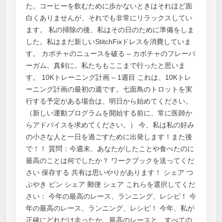
た。コーヒーを飲むために歩かないときはそれほど面
白くありませんが、それでも非常にリラックスしてい
ます。 私の掃除の後、私はその日のために準備をしま
した。私はまだ新しいStitchFixドレスを消費していま
す。 カボチャのニュースを破る – カボチャのフレーバ
ーガム。真剣に。私たちもここまで行ったと思いま
す。 10Kトレーニング計画 – 1週目 これは、10Kトレ
ーニング計画の最初の週です。七面鳥のトロットを実
行する予定がある場合は、明日から始めてください。
（新しい運動プログラムを開始する前に、常に医師か
らアドバイスを求めてください。） 今、私は私の好み
の小さな人と一日を過ごすために出発します！また後
で！！ 質問：今週末、あなたがしたことや食べたのに
最高のことは何でしたか？ ワークブックを送ってくだ
さい 保存する 共有は思いやりがあります！ シェア つ
ぶやき ピン シェア 郵便 シェア これらを選択してくだ
さい： 今年の最高のレース、ランニング、レシピ！ 今
年の最高のレース、ランニング、レシピ！ 今年、私が
正確にどれだけ走ったか。最高のレースと、すべての