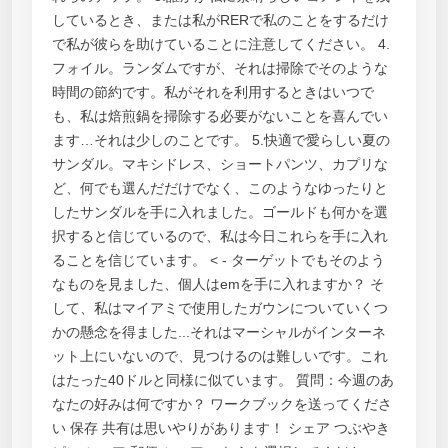
しているとき、または私がRERで私のことをするだけ
で私が彼らを助けていることに注意してください。 4.
フォイル。ランダムですが、それは掃除でそのような
時間の節約です。私がそれを利用するときはいつで
も、私は焙煎鍋を掃除する必要がないことを喜んでい
ます…それは少しのことです。 5.快適で愛らしい夏の
サンダル。マキシドレス、ショートパンツ、カプリな
ど、何でも選んだだけでなく、このようなゆったりと
したサンダルを手に入れました。ゴールドも何かを選
択すると信じているので、私は今日これらを手に入れ
ることを信じています。 < - ターゲットでもそのよう
なものを見ました、個人はemを手に入れますか？ そ
して、私はマイアミで使用したガウンについていくつ
かの懸念を得ました...それはマーシャルがインターネ
ット上にいないので、見つけるのは難しいです。これ
はたった40ドルと同様に似ています。 質問：今週のあ
なたの好みは何ですか？ ワークブックを送ってくださ
い 保存 共有は思いやりがあります！ シェア つぶやき