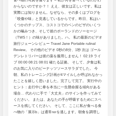
からないのですか？！ ええ、彼女は正しいです。私は
実際には知りません。なぜなら、その多くはブログを
「咬傷や味」と見逃しているからです。昨日、私はい
くつかのチップス、コストコでのベンのピザのいくつ
かの噛みつき、そして彼のポーランドのソーセージ
（TWS！）の味がありました。ハ。 私の最新のビデオ
旅行ジェーンレビュー Travel Jane Portable rulinal
Review。 その他のビデオ 0秒の8分、1秒 次は ゴール
デンレトリバーは彼の薬を服用しません！ 02:19 ライ
ブ 00:00 08:21 08:01 確たる証拠。 そして、夕食は私
のお気に入りのピーナッツソースサラダでした。 今
朝、私のトレーニング計画が4マイルしか呼ばれなかっ
たことを嬉しく思いました。完了して完了。 実行中の
ヒント：走行中に拳を本当に一生懸命握る傾向がある
場合… 代わりに手で「大丈夫」のサインを作ってみて
ください。 または、あなたの手が呼吸するためにスペ
ースを残してください。 そして、ここに私が食べる食
べ物の「展示b」は通常rerを逃します。朝食を調理し