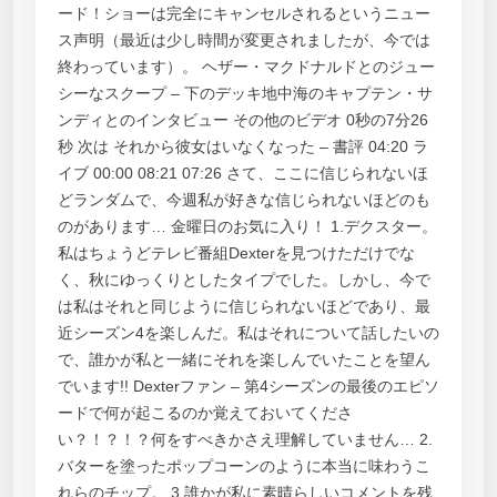
ード！ショーは完全にキャンセルされるというニュー
ス声明（最近は少し時間が変更されましたが、今では
終わっています）。 ヘザー・マクドナルドとのジュー
シーなスクープ – 下のデッキ地中海のキャプテン・サ
ンディとのインタビュー その他のビデオ 0秒の7分26
秒 次は それから彼女はいなくなった – 書評 04:20 ラ
イブ 00:00 08:21 07:26 さて、ここに信じられないほ
どランダムで、今週私が好きな信じられないほどのも
のがあります… 金曜日のお気に入り！ 1.デクスター。
私はちょうどテレビ番組Dexterを見つけただけでな
く、秋にゆっくりとしたタイプでした。しかし、今で
は私はそれと同じように信じられないほどであり、最
近シーズン4を楽しんだ。私はそれについて話したいの
で、誰かが私と一緒にそれを楽しんでいたことを望ん
でいます!! Dexterファン – 第4シーズンの最後のエピソ
ードで何が起こるのか覚えておいてくださ
い？！？！？何をすべきかさえ理解していません… 2.
バターを塗ったポップコーンのように本当に味わうこ
れらのチップ。 3.誰かが私に素晴らしいコメントを残