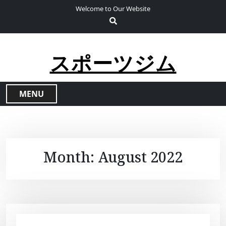
S
Welcome to Our Website
k
i
p
t
スポーツジム
o
c
o
MENU
n
t
e
n
t
Month:
August 2022