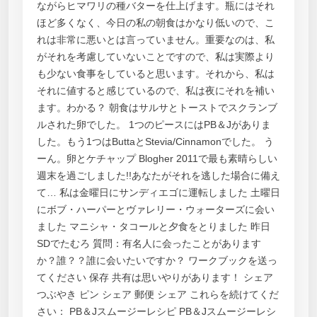
ながらヒマワリの種バターを仕上げます。瓶にはそれ
ほど多くなく、今日の私の朝食はかなり低いので、こ
れは非常に悪いとは言っていません。重要なのは、私
がそれを考慮していないことですので、私は実際より
も少ない食事をしていると思います。それから、私は
それに値すると感じているので、私は夜にそれを補い
ます。わかる？ 朝食はサルサとトーストでスクランブ
ルされた卵でした。 1つのピースにはPB＆Jがありま
した。もう1つはButtaとStevia/Cinnamonでした。 う
ーん。卵とケチャップ Blogher 2011で最も素晴らしい
週末を過ごしました!!あなたがそれを逃した場合に備え
て… 私は金曜日にサンディエゴに運転しました 土曜日
にボブ・ハーパーとヴァレリー・ウォーターズに会い
ました マニシャ・タコールと夕食をとりました 昨日
SDでたむろ 質問：有名人に会ったことがあります
か？誰？？誰に会いたいですか？ ワークブックを送っ
てください 保存 共有は思いやりがあります！ シェア
つぶやき ピン シェア 郵便 シェア これらを続けてくだ
さい： PB＆Jスムージーレシピ PB＆Jスムージーレシ