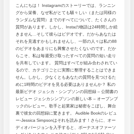
こんにちは！ Instagramのストーリーでは、ランニン
グから栄養、なぜ私がとても騒々しい（または同様の
ランダムな質問）までのすべてについて、たくさんの
質問があります。しかし、Instaの物語は24時間しか続
きません…そして彼らはビデオです。だからあなたは
それを見逃すかもしれませんし、一部の人々は私の88
のビデオをあまりにも興奮させたくないのです。だか
らこそ、私は毎週受け取ったすべての質問の短い走り
を共有しています。 質問はすべてが組み合わされてい
るので、カテゴリごとに実際に整理することはできま
せん。しかし、少なくともあなたの質問を見つけるた
めに1時間のビデオを見る必要はありませんか？ 私の
最新ビデオ ジェシカ・シンプソンの回想録 – 公開書の
レビュー ジェシカシンプソンの新しい本 – オープンブ
ックのレビュー。歌手と起業家は秘密をこぼし、舞台
裏で彼女の回想録に驚きます。 Audible Bookのレビュ
ー-Jessica Simpsonはそれを読みます！さらに、オー
ディオバージョンを入手すると、ボーナスオファーソ