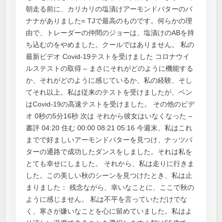
朝走る前に、カリカリの塩漬けアーモンドバターのバ
ナナがありました= TJで最高のものです。何らかの理
由で、トレーダーの仲間のジョーは、塩漬けのABを持
ち込むのをやめました。クールではありません。 私の
最新ビデオ Covid-19テストを受けました コロナウイ
ルステストの取得 – まさにそれがどのように機能する
か、それがどのように感じているか、私の経験、そし
てそれ以上。私は従来のテストを受けましたが、ベン
はCovid-19の高速テストを受けました。 その他のビデ
オ 0秒の5分16秒 次は それから彼女はいなくなった –
書評 04:20 住む 00:00 08:21 05:16 今週末、私はこれ
までで好ましいアーモンドバターを見つけ、ナッツバ
ターの通路で成功したダンスをしました。それは私を
とても幸せにしました。 それから、私は走りに行きま
した。この美しい秋のシーンを見つけたとき、私は止
まりました： 残念ながら、幸いなことに、ここで秋の
ように感じません。 私は不平を言っていただけでな
く、寒さが嫌いなことを心に留めていました。私はよ