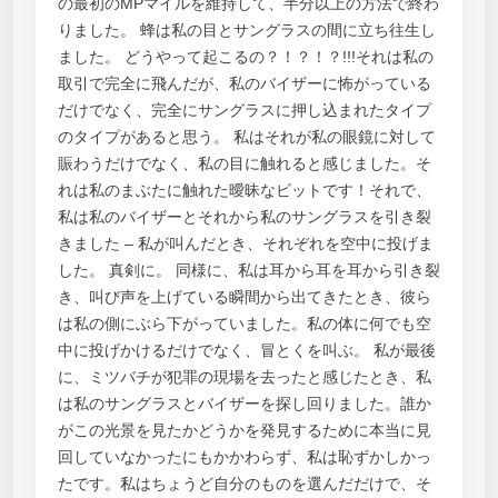
の最初のMPマイルを維持して、半分以上の方法で終わ
りました。 蜂は私の目とサングラスの間に立ち往生し
ました。 どうやって起こるの？！？！？!!!それは私の
取引で完全に飛んだが、私のバイザーに怖がっている
だけでなく、完全にサングラスに押し込まれたタイプ
のタイプがあると思う。 私はそれが私の眼鏡に対して
賑わうだけでなく、私の目に触れると感じました。そ
れは私のまぶたに触れた曖昧なビットです！それで、
私は私のバイザーとそれから私のサングラスを引き裂
きました – 私が叫んだとき、それぞれを空中に投げま
した。 真剣に。 同様に、私は耳から耳を耳から引き裂
き、叫び声を上げている瞬間から出てきたとき、彼ら
は私の側にぶら下がっていました。私の体に何でも空
中に投げかけるだけでなく、冒とくを叫ぶ。 私が最後
に、ミツバチが犯罪の現場を去ったと感じたとき、私
は私のサングラスとバイザーを探し回りました。誰か
がこの光景を見たかどうかを発見するために本当に見
回していなかったにもかかわらず、私は恥ずかしかっ
たです。私はちょうど自分のものを選んだだけで、そ