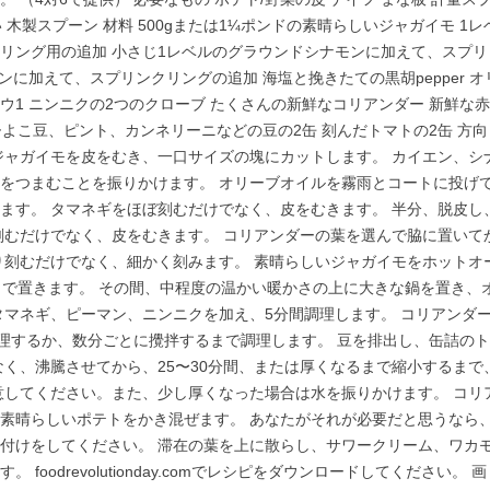
 木製スプーン 材料 500gまたは1¼ポンドの素晴らしいジャガイモ 1レ
リング用の追加 小さじ1レベルのグラウンドシナモンに加えて、スプリ
に加えて、スプリンクリングの追加 海塩と挽きたての黒胡pepper オ
ョウ1 ニンニクの2つのクローブ たくさんの新鮮なコリアンダー 新鮮な赤
ひよこ豆、ピント、カンネリーニなどの豆の2缶 刻んだトマトの2缶 方向
いジャガイモを皮をむき、一口サイズの塊にカットします。 カイエン、シ
をつまむことを振りかけます。 オリーブオイルを霧雨とコートに投げ
ます。 タマネギをほぼ刻むだけでなく、皮をむきます。 半分、脱皮し
刻むだけでなく、皮をむきます。 コリアンダーの葉を選んで脇に置いて
り刻むだけでなく、細かく刻みます。 素晴らしいジャガイモをホットオ
まで置きます。 その間、中程度の温かい暖かさの上に大きな鍋を置き、
タマネギ、ピーマン、ニンニクを加え、5分間調理します。 コリアンダ
調理するか、数分ごとに攪拌するまで調理します。 豆を排出し、缶詰のト
なく、沸騰させてから、25〜30分間、または厚くなるまで縮小するまで
意してください。また、少し厚くなった場合は水を振りかけます。 コリ
素晴らしいポテトをかき混ぜます。 あなたがそれが必要だと思うなら
付けをしてください。 滞在の葉を上に散らし、サワークリーム、ワカ
oodrevolutionday.comでレシピをダウンロードしてください。 画