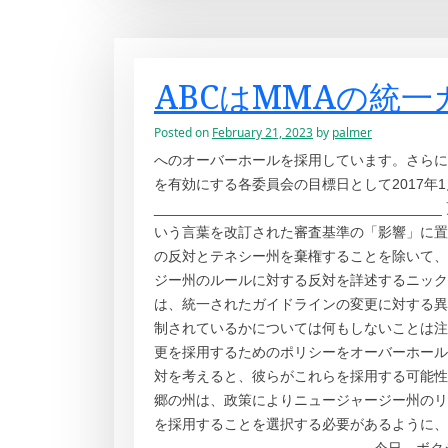
ABCはMMAの統
Posted on
February 21, 2023
by
palmer
へのオーバーホールを採用しています。さらに更新
を有効にする各委員会の目標日として2017年
____________________________
いう言葉を改訂された審査基準の「影響」に置
の反対とテネシー州を棄権することを除いて、
ジー州のルールに対する反対を詳述するニックレンボか
は、統一されたガイドラインの変更に対する異
制されているかについては何もしないことは注
更を採用するためのポリシーをオーバーホール
対を考えると、彼らがこれらを採用する可能性
郷の州は、政策によりニュージャージー州のリ
を採用することを選択する必要があるように、