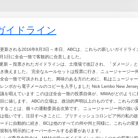
一ガイドライン
される2016年8月3日 – 本日、ABCは、これらの新しいガイドライ
1月1日に全会一致で客観的に合意しました。
________ 更新 – 投票されたガイドラインは、土壇場で改訂され、「ダメージ」と
き換えました。 完全なルールセットは投票に行き、ニュージャージー
全会一致で可決されました。興味のある方のために、私はニュージャー
ら電子メールのコピーを入手しました Nick Lembo New Jerse
議を唱えています このほぼ全会一致の投票自体が、MMAがどのように
目に値します。 ABCの立場は、政治的声明以上のものです。これらの
することは、個々の運動委員会次第です。 ニュージャージー州の強い
は低いです。注目すべきことに、ブリティッシュコロンビア州の私の故
ードに自動的に続き、BCは他のすべての州や州と同様に、これらの変
規制を明示的にオーバーホールする必要があります。