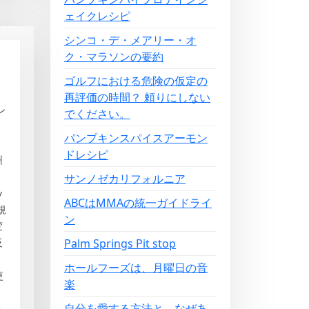
ェイクレシピ
シンコ・デ・メアリー・オ
ク・マラソンの要約
ゴルフにおける危険の仮定の
再評価の時間？ 頼りにしない
ン
でください。
パンプキンスパイスアーモン
ドレシピ
州
サンノゼカリフォルニア
y
ABCはMMAの統一ガイドライ
規
ン
変
Palm Springs Pit stop
反
ホールフーズは、月曜日の音
更
楽
自分を愛する方法と、なぜあ