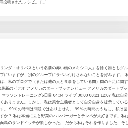
可を得て再投稿されたレシピ。 […]
リンダ・オリバスという名前の赤い頭のメキシコ人」を除く誰ともグル
プにいますが、別のグループにラベル付けされないことを好みます。 
は、私のブログで（または他の人と食事をしている間）肉の不足に関す
の最新のビデオ アメリカのダートブックレビュー アメリカのダートブッ
ソントレーニング5日目 04:34 ライブ 00:00 08:21 12:07 私は自分
くありません。しかし、私は菜食主義者として自分自身を提示している
。 99％の時間は問題ではありません。 99％の時間のうちに、私は世
すか？ 私は本当に豆と野菜のハンバーガーとテンペが大好きです。私
面鳥のサンドイッチが欲しかった。 だから私はそれを作りました。そ