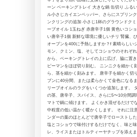
ーン ベーキングトレイ 大きな鍋 缶切り ふるい
ル小さじカイエンペッパー、さらにスプリンク
ンクリングの追加 小さじ1杯のグラウンドクミン
ーブオイル 1玉ねぎ 赤唐辛子1個 黄色いコシ
い唐辛子1個 新鮮な環境に優しいチリ 腎臓、
オーブンを400に予熱しますか？f 素晴らし
モン、クミン、塩、そしてコショウのそれぞれ
から、ベーキングトレイの上に広げ、脇に置き
ピーマンをほぼ切り刻む。 ニンニクを細かく
ら、茎を細かく刻みます。 唐辛子を細かく切
ブンに40分間、または柔らかくて金色になる
リーブオイルのラグをいくつか追加します。 
の茎、唐辛子、スパイス、さらに5〜10分間
マトで鍋に傾けます。 よくかき混ぜるだけで
中程度の低い温かく暖かくします。 それに注
ンダーの葉のほとんどで唐辛子でローストした
塩とコショウで味付けするだけでなく、味と味
レ、ライスまたはトルティーヤチップを添えます。 f