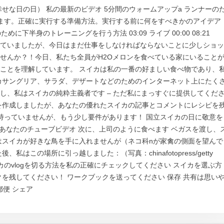
せな日の日） 私の最新のビデオ 5分間のウォームアップa ランナーの
ます。正確に実行する準備方法。実行する前に何をすべきかのアイデア
めに下半身のトレーニングを行う方法 03:09 ライブ 00:00 08:21
理解していましたが、今日はまだ仕事をしなければならないことに少しショッ
せんか？！今日、私たち全員がH2Oメロンを食べている家にいること
ことを理解しています。 スイカは私の一番の好ましい食べ物であり、
カサングリア、サラダ、デザートなどのためのインターネット上にたく
し、私はスイカの純粋主義者です – ただ私にまっすぐに提供してくだ
ボードを作成しましたが、あなたの優れたスイカの記事とコメントにレシピを
持っていませんが、もう少し要件があります！ 国立スイカの日に敬意を
あなたのチューブビデオ 次に、上司のように食べます ベガスを渡し、
はスイカが好きな鳥を手に入れませんが（ネコ科nが家禽の側面を望んで
はこの場所に引っ越しました：（写真：chinafotopress/getty
しい？ スイカのvlogを切る方法を私の正確にチェックしてください スイカを選ぶ方
を残してください！ ワークブックを送ってください 保存 共有は思い
郵便 シェア