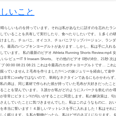
らしいこと
素晴らしいものを持っています。それは私があなたに話すのを忘れたラ
していることを共有して実行したり、食べたりしたいです。 1.多くの
けました。チョバニ、オイコス、チョバニフリップバージョン、ランダ
ろ、最高のパンプキンヨーグルトがあります…しかし、私は手に入れる
私の最新のビデオ Athleta Running Shorts Review.mp4 
ビューIT 9 Inseam Shorts。 その他のビデオ 0秒の8分、21秒 次
ブ 00:00 08:21 08:21 これは今最高のカボチャヨーグルトです… これ
っていません 2.毛布を作りました!!ベンの妹ジュリーを経由して途中
非常にcraftyではないので、単純なネクタインであるにもかかわらず
私の弟は、同じ素材で作られた彼が持っていた毛布が大好きだったこと
ることを望んでいます。 3.誰かが私がどのようにスパークを飲むのか
が非常にビタミンYの匂いがすることに同意します。私の解決策は、匂
さえしていたことに気づきませんでした。私はこのようなものに、おい
を本当に誓います！ 4.新しいマットレスを手に入れました！私はそれ
く眠ります。 5.私が動物だったら、私はピザのネズミになります。 6