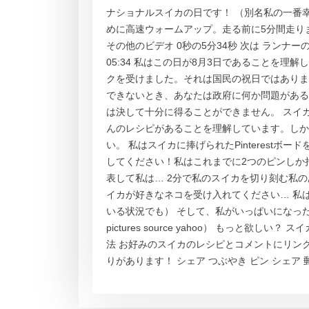
ナショナルスイカの日です！ （別名私の一番幸
めに高速ウォームアップ。走る前に5分間走り
その他のビデオ 0秒の5分34秒 次は ランナーのた
05:34 私はこの日が8月3日であることを
クを受けました。それは国民の祝日ではありま
できないとき、あなたは政府に何か問題がある
は決して十分に得ることができません。 スイ
んのレシピがあることを理解しています。しか
い。 私はスイカに捧げられたPinterest
してください！私はこれまでに2つのピンしか
表して私は… 2分で私のスイカを切り刻む私の
イカが好きなネコを受け入れてください… 私
いる状況でも） そして、私がいっぱいになった後、私
pictures source yahoo） もっと欲
法 お好みのスイカのレシピとコメントにリンク
りがあります！ シェア つぶやき ピン シェア 