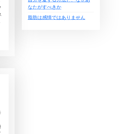
投
なたがすべきか
ウ
ス
脂肪は感情ではありません
れ
モ
唐
プ