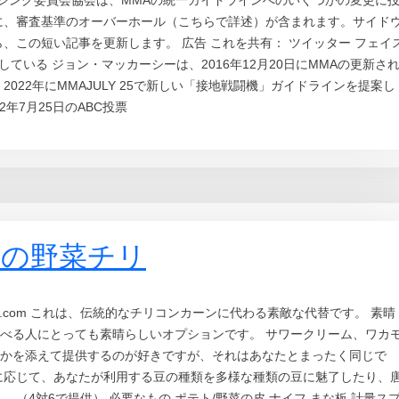
_ 今日、ボクシング委員会協会は、MMAの統一ガイドラインへのいくつかの変更に
に、審査基準のオーバーホール（こちらで詳述）が含まれます。サイド
、この短い記事を更新します。 広告 これを共有： ツイッター フェイ
している ジョン・マッカーシーは、2016年12月20日にMMAの更新さ
2022年にMMAJULY 25で新しい「接地戦闘機」ガイドラインを提案し
022年7月25日のABC投票
ーの野菜チリ
ionday.com これは、伝統的なチリコンカーンに代わる素敵な代替です。 素晴
べる人にとっても素晴らしいオプションです。 サワークリーム、ワカ
かを添えて提供するのが好きですが、それはあなたとまったく同じで
に応じて、あなたが利用する豆の種類を多様な種類の豆に魅了したり、
（4対6で提供） 必要なもの ポテト/野菜の皮 ナイフ まな板 計量ス