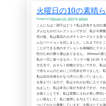
火曜日の10の素晴
Posted on
February 24, 2023
by
palmer
こんにちは！調子はどう？私は共有する10の
ダムなもののコレクションですが、私が今興奮
究の後、私は最高のカボチャヨーグルトを見つ
ムなバージョンを試しました。これまでのとこ
ことができる他のオプションを積極的にテストしています。 
性のための擦り傷はありません。 Athletaの新しいレ
私が一日に食べるもの – ランナー版 14:26 ライ
大丈夫で、おそらく砂糖が少ないですが、私は掘
で赤ちゃんのためにこの毛布を作りました。私は
私は自分自身をかなり誇りに思っていました。
を覚えているので、私はそれがお気に入りであ
ねました。私は本当に味が大好きですが、それ
を嗅ぐことです。私は実際にそれが長い間匂い
しい味をして、私に後押しを与えてくれたこと
ついてかなり興奮しています。今夜はとても激し