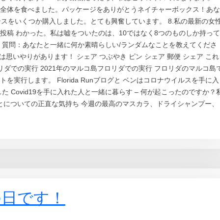
全体を食べました。パッケージをありがとうネイチャーボックス！あな
ンスをいくつか購入しました。とても興奮しています。 8.私の最新の女
投稿 わかった。私は嘘をついたのは、10ではなく8つのものしか持って
 質問：あなたと一緒に何か素晴らしい/ランダムなことを教えてくださ
は思いやりがあります！ シェア つぶやき ピン シェア 郵便 シェア これ
リダでの実行 2021年のマルコ島フロリダでの実行 フロリダのマルコ島
実行します。 Florida Runブログと ベンはコロナウイルスを手に入
 Covid19を手に入れた人と一緒に暮らす – 何が起こったのですか？
いことについての正直な気持ち 今週の最高のマスカラ、ドライシャンプー、
の日です！