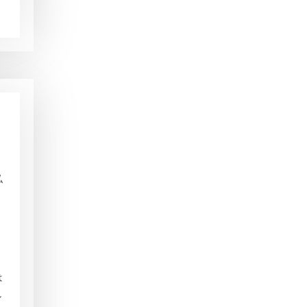
私
は
し