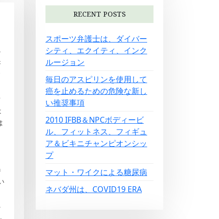
RECENT POSTS
スポーツ弁護士は、ダイバー
シティ、エクイティ、インク
ン
ルージョン
研
毎日のアスピリンを使用して
癌を止めるための危険な新し
女
い推奨事項
は
2010 IFBB＆NPCボディービ
は
ル、フィットネス、フィギュ
ア＆ビキニチャンピオンシッ
、
プ
尋
マット・ワイクによる糖尿病
い
ネバダ州は、COVID19 ERA
に
.